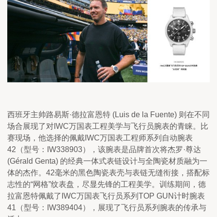
西班牙主帅路易斯·德拉富恩特 (Luis de la Fuente) 则在不同
场合展现了对IWC万国表工程美学与飞行员腕表的青睐。比
赛现场，他选择的佩戴IWC万国表工程师系列自动腕表
42（型号：IW338903），该腕表是品牌首次将杰罗·尊达 
(Gérald Genta) 的经典一体式表链设计与全陶瓷材质融为一
体的杰作。42毫米的黑色陶瓷表壳与表链无缝衔接，搭配标
志性的“网格”纹表盘，尽显先锋的工程美学。训练期间，德
拉富恩特佩戴了IWC万国表飞行员系列TOP GUN计时腕表
41（型号：IW389404），展现了飞行员系列腕表的传承与