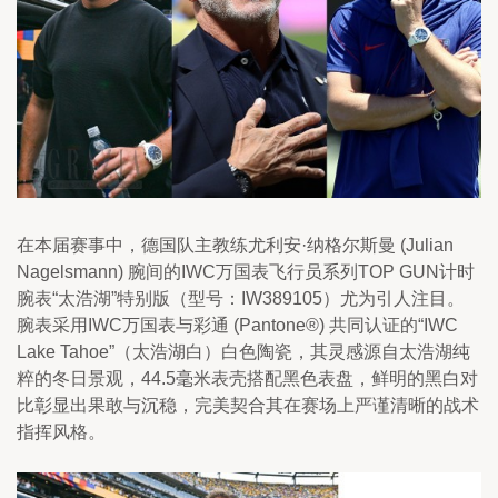
在本届赛事中，德国队主教练尤利安·纳格尔斯曼 (Julian 
Nagelsmann) 腕间的IWC万国表飞行员系列TOP GUN计时
腕表“太浩湖”特别版（型号：IW389105）尤为引人注目。
腕表采用IWC万国表与彩通 (Pantone®) 共同认证的“IWC 
Lake Tahoe”（太浩湖白）白色陶瓷，其灵感源自太浩湖纯
粹的冬日景观，44.5毫米表壳搭配黑色表盘，鲜明的黑白对
比彰显出果敢与沉稳，完美契合其在赛场上严谨清晰的战术
指挥风格。