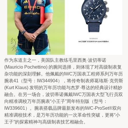
作为东道主之一，美国队主教练毛里西奥·波切蒂诺 
(Mauricio Pochettino) 的腕间选择，则体现了对高级制表复
杂功能的深刻理解。他佩戴的IWC万国表工程师系列万年历
腕表41（型号：IW344904），将传奇制表师葛珞斯·克劳斯 
(Kurt Klaus) 发明的万年历功能与杰罗·尊达的经典设计精妙
融合。在另一场合，波切蒂诺佩戴IWC万国表大型飞行员双
向精准调校万年历腕表“小王子”周年特别版（型号：
IW339601）。腕表搭载品牌最新发布的IWC-ProSet®双向
精准调校技术，是万年历功能的一次革命性突破，更将“小
王子”的探索精神与高级制表技艺相融合。