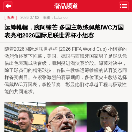
奢品频道
[ 腕表 ]
2026-07-02
编辑：balance
运筹帷幄，腕间锋芒 多国主教练佩戴IWC万国
表亮相2026国际足联世界杯小组赛
随着2026国际足联世界杯 (2026 FIFA World Cup) 小组赛的
激烈角逐落下帷幕，美国、德国与西班牙国家男子足球队凭
借出色表现成功晋级，顺利挺进淘汰赛阶段。绿茵对决中，
除了球员们的精湛球技，各队主教练运筹帷幄的从容姿态同
样备受瞩目。在紧张激烈的赛事期间，多位顶尖主教练选择
佩戴IWC万国表，掌控节奏，彰显他们对卓越工程与极致性
能的共同追求。