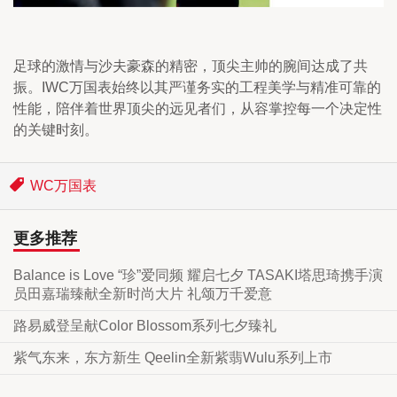
足球的激情与沙夫豪森的精密，顶尖主帅的腕间达成了共
振。IWC万国表始终以其严谨务实的工程美学与精准可靠的
性能，陪伴着世界顶尖的远见者们，从容掌控每一个决定性
的关键时刻。
WC万国表
更多推荐
Balance is Love “珍”爱同频 耀启七夕 TASAKI塔思琦携手演
员田嘉瑞臻献全新时尚大片 礼颂万千爱意
路易威登呈献Color Blossom系列七夕臻礼
紫气东来，东方新生 Qeelin全新紫翡Wulu系列上市