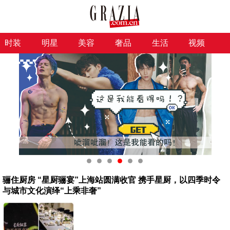
时装
明星
美容
奢品
生活
视频
骊住厨房 “星厨骊宴”上海站圆满收官 携手星厨，以四季时令
与城市文化演绎“上乘非奢”