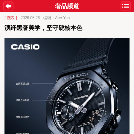
奢品频道
[ 腕表 ]
2026-06-26
编辑：Ace Yan
演绎黑奢美学，坚守硬核本色