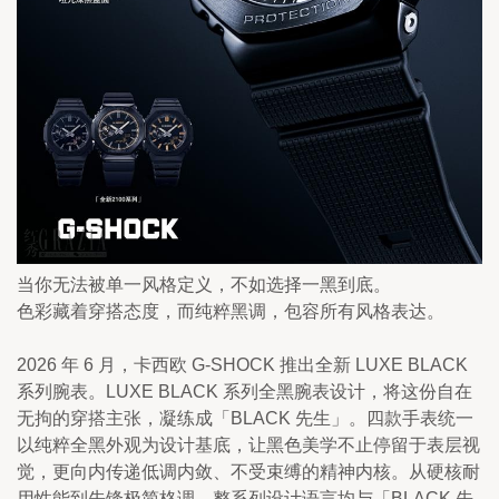
当你无法被单一风格定义，不如选择一黑到底。
色彩藏着穿搭态度，而纯粹黑调，包容所有风格表达。
2026 年 6 月，卡西欧 G-SHOCK 推出全新 LUXE BLACK 
系列腕表。LUXE BLACK 系列全黑腕表设计，将这份自在
无拘的穿搭主张，凝练成「BLACK 先生」。四款手表统一
以纯粹全黑外观为设计基底，让黑色美学不止停留于表层视
觉，更向内传递低调内敛、不受束缚的精神内核。从硬核耐
用性能到先锋极简格调，整系列设计语言均与「BLACK 先