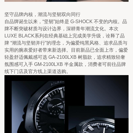
坚守品牌内核，潮流与坚韧双向同行
自品牌诞生以来，“坚韧”始终是 G-SHOCK 不变的内核。品
牌不断突破材质与设计边界，深耕青年潮流文化。本次
LUXE BLACK系列在经典基础上完成美学升级，诠释了品
牌 “潮流与坚韧并行”的理念，为偏爱纯黑风格、追求品质与
实用的腕表爱好者带来新选择。目前新品已全面上市，偏爱
轻盈舒适佩戴感可选 GA-2100LXB 树脂款，追求精致轻奢
氛围感可入手 GM-2100LXB 半金属款，消费者可前往品牌
线下门店及官方线上渠道选购。