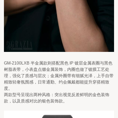
GM-2100LXB 半金属款则搭配黑色 IP 镀层金属表圈与黑色
树脂表带，小表盘点缀金属装饰，内圈也做了镀膜工艺处
理，强化了质感与层次；金属外圈带有细腻光泽，上手自带
精致轻奢氛围感，日常通勤、约会佩戴都能提升穿搭精致
度。
两款型号呈现出两种风格：突出视觉反差鲜明的金色装饰
款，以及质感对比的银色装饰款。