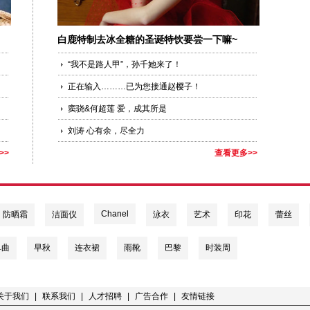
白鹿特制去冰全糖的圣诞特饮要尝一下嘛~
“我不是路人甲”，孙千她来了！
正在输入………已为您接通赵樱子！
窦骁&何超莲 爱，成其所是
刘涛 心有余，尽全力
>>
查看更多>>
Chanel
防晒霜
洁面仪
泳衣
艺术
印花
蕾丝
单曲
早秋
连衣裙
雨靴
巴黎
时装周
关于我们
|
联系我们
|
人才招聘
|
广告合作
|
友情链接