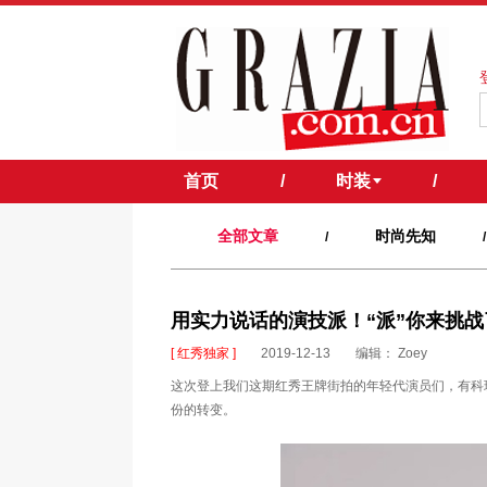
首页
/
时装
/
全部文章
时尚先知
/
/
用实力说话的演技派！“派”你来挑战
[ 红秀独家 ]
2019-12-13
编辑： Zoey
这次登上我们这期红秀王牌街拍的年轻代演员们，有科
份的转变。