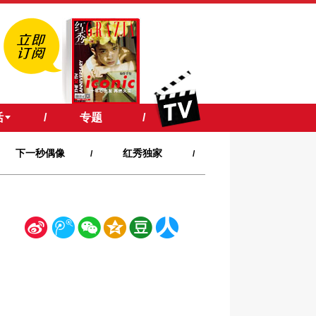
活
/
专题
/
下一秒偶像
红秀独家
/
/
新
腾
微
空
豆
人
浪
讯
信
间
瓣
人网