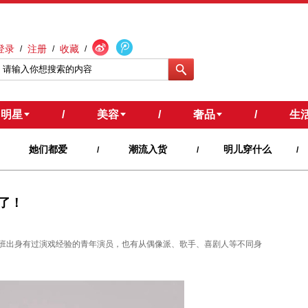
登录
注册
收藏
/
/
/
明星
/
美容
/
奢品
/
生
她们都爱
潮流入货
明儿穿什么
/
/
/
了！
班出身有过演戏经验的青年演员，也有从偶像派、歌手、喜剧人等不同身