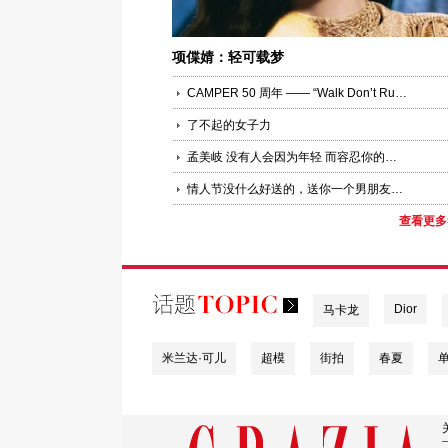
项偞婧：轻可载梦
CAMPER 50 周年 —— “Walk Don’t Run”，是一种生活态度
了不起的女子力
孟美岐 没有人会因为年轻 而容忍你的一切
情人节没什么好送的，送你一个男朋友陈哲远吧
查看更多
Dior
马卡龙
米兰达·可儿
超模
街拍
春夏