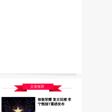
文章推荐
致敬荣耀 复古回潮 李
宁熊猫T重磅发布