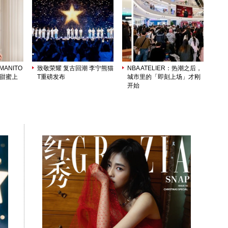
ANITO
致敬荣耀 复古回潮 李宁熊猫
NBA ATELIER：热潮之后，
列甜蜜上
T重磅发布
城市里的「即刻上场」才刚
开始