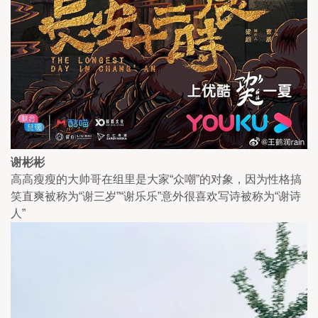
谢彬彬
高高瘦瘦的大帅哥在组里是大家“众嘲”的对象，因为性格搞
笑直爽被称为“谢三岁”“谢乐乐”意外很喜欢写诗被称为“谢诗
人”