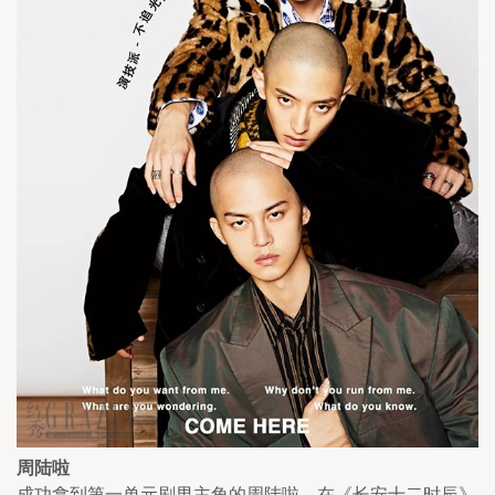
周陆啦
成功拿到第一单元剧男主角的周陆啦，在《长安十二时辰》