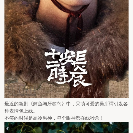
最近的新剧《鳄鱼与牙签鸟》中，呆萌可爱的吴所谓引发各
种表情包上线。
不笑的时候是高冷男神，每个眼神都在线秒杀！