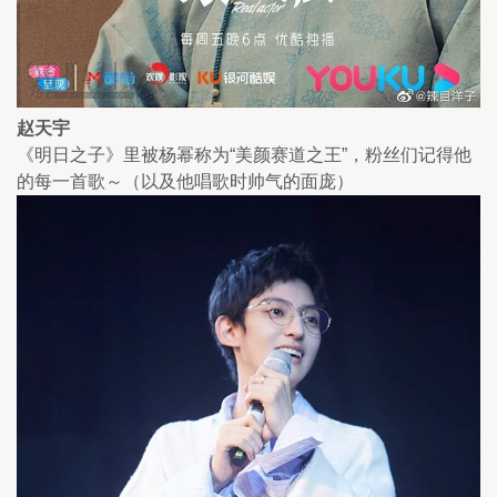
赵天宇
《明日之子》里被杨幂称为“美颜赛道之王”，粉丝们记得他
的每一首歌～（以及他唱歌时帅气的面庞）