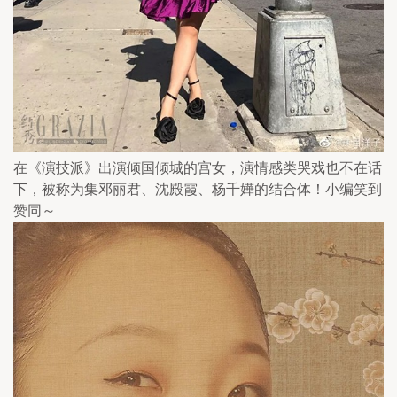
在《演技派》出演倾国倾城的宫女，演情感类哭戏也不在话
下，被称为集邓丽君、沈殿霞、杨千嬅的结合体！小编笑到
赞同～