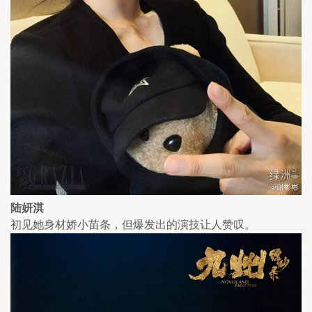
陆妍淇
初见她身材娇小苗条，但爆发出的演技让人赞叹。