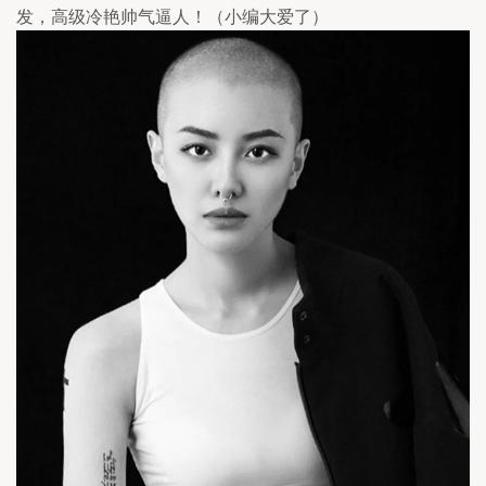
发，高级冷艳帅气逼人！（小编大爱了）