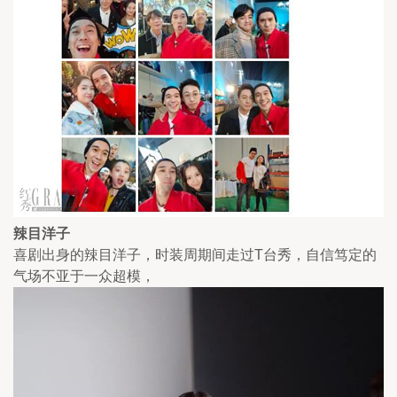
辣目洋子
喜剧出身的辣目洋子，时装周期间走过T台秀，自信笃定的
气场不亚于一众超模，