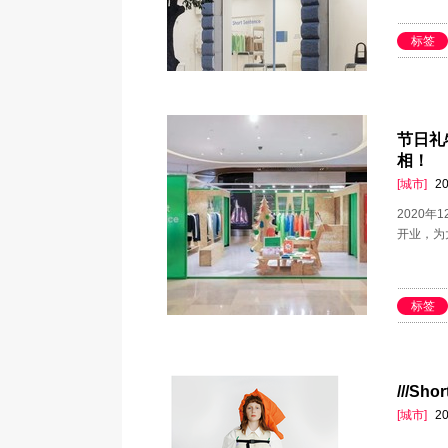
标签
节日礼物
相！
[城市]
20
2020年
开业，为
标签
///Sh
[城市]
20