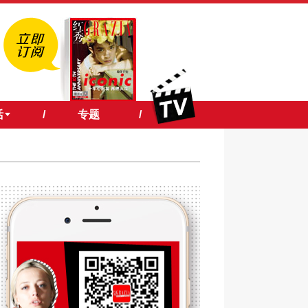
活
/
专题
/