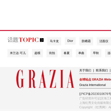
Dior
马卡龙
防晒霜
洁面仪
米兰达·可儿
超模
街拍
春夏
单曲
早秋
连
关于我们
|
联系我们
|
全球站点 GRAZIA Webs
Grazia International
[沪ICP备2023010676号
广告经营许可证[京海工商
上海红秀文化传媒有限
Copyright 《红秀网》 A