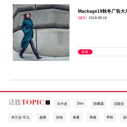
Mackage19秋冬广告大
[城市]
2019-08-16
标签
Dior
马卡龙
防晒霜
洁面仪
米兰达·可儿
超模
街拍
春夏
单曲
早秋
连