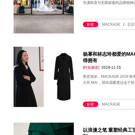
充满惊喜与无限探索的品牌精神
标签
MACKAGE
/
北京
杨幂和林志玲都爱的MAC
得拥有
[时装频道]
2019-11-15
寒意渐浓，MACKAGE 2019
大衣 MAI ，陪你温暖度过这个
标签
MACKAGE
以浪漫之笔 重塑经典工艺 