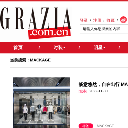
登录
注册
收藏
/
/
/
首页
/
时装
/
明星
/
当前搜索：MACKAGE
畅意悠然，自在出行 M
[城市]
2022-11-30
标签
MACKAGE