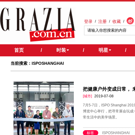
登录
注册
收藏
/
/
/
首页
/
时装
/
明星
/
当前搜索：ISPOSHANGHAI
把健康户外变成日常， 来ISP
[城市]
2019-07-08
7月5-7日，ISPO Shangh
博览中心举行，把寻常展会玩成
常生活中的美学场景。
标签
ISPOSHANGHAI