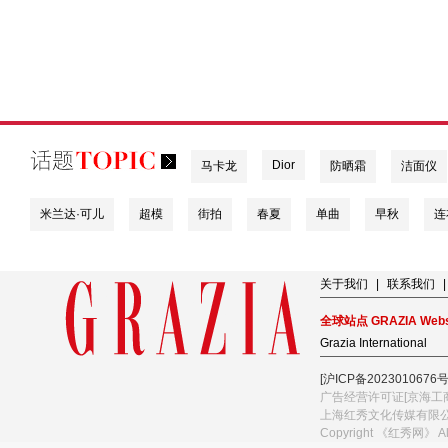
Dior
马卡龙
防晒霜
洁面仪
米兰达·可儿
超模
街拍
春夏
单曲
早秋
连
关于我们
|
联系我们
|
全球站点 GRAZIA Webs
Grazia International
[沪ICP备2023010676号
广告经营许可证[京海工商
上海红秀文化传媒有限
Copyright 《红秀网》 A