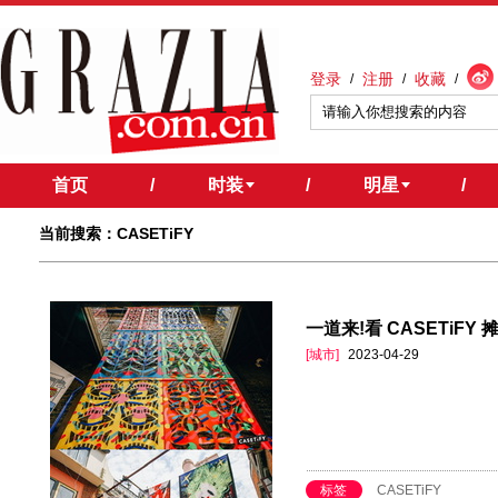
登录
注册
收藏
/
/
/
首页
/
时装
/
明星
/
当前搜索：CASETiFY
一道来!看 CASETiF
[城市]
2023-04-29
标签
CASETiFY