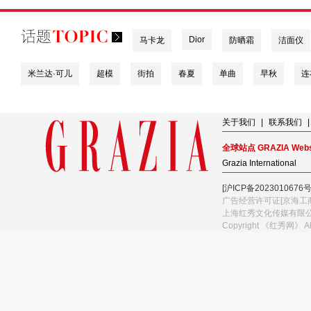
Dior
马卡龙
防晒霜
洁面仪
米兰达·可儿
超模
街拍
春夏
单曲
早秋
连
关于我们
|
联系我们
|
全球站点 GRAZIA Webs
Grazia International
[沪ICP备2023010676号
广告经营许可证[京海工商
上海红秀文化传媒有限
Copyright 《红秀网》 A