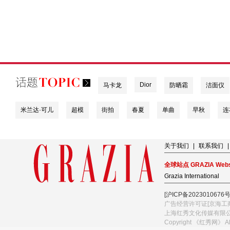
Dior
马卡龙
防晒霜
洁面仪
米兰达·可儿
超模
街拍
春夏
单曲
早秋
连
关于我们
|
联系我们
|
全球站点 GRAZIA Webs
Grazia International
[沪ICP备2023010676号
广告经营许可证[京海工商
上海红秀文化传媒有限
Copyright 《红秀网》 A