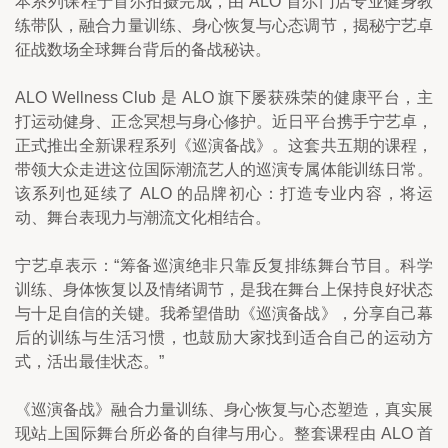
本系列课程于首尔拍摄完成，由 ALO 首尔门店专业健身教
练带队，融合力量训练、身心恢复与心态调节，揭秘宁艺卓
征战数场全球舞台背后的备战秘诀。
ALO Wellness Club 是 ALO 旗下屡获殊荣的健康平台，主
打运动健身、正念冥想与身心修护。近日平台携手宁艺卓，
正式推出全新课程系列《巡演备战》。这套共五期的课程，
带领大众走进这位国际潮流艺人的巡演专属体能训练日常。
该系列也延续了 ALO 的品牌初心：打造专业内容，将运
动、舞台表现力与潮流文化相结合。
宁艺卓表示：“筹备巡演绝非只靠反复排练舞台节目。科学
训练、身体恢复以及情绪调节，是我在舞台上保持良好状态
与十足自信的关键。我希望借助《巡演备战》，分享自己幕
后的训练与生活习惯，也鼓励大家找到适合自己的运动方
式，活出最佳状态。”
《巡演备战》融合力量训练、身心恢复与心态塑造，真实展
现站上国际舞台所必备的自律与用心。整套课程由 ALO 首