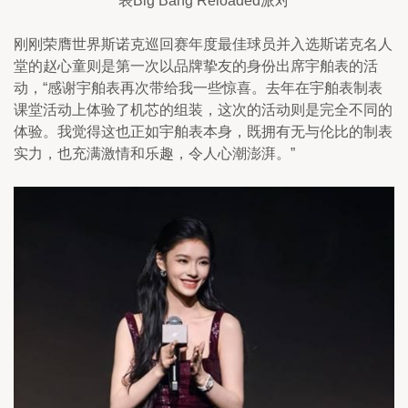
表Big Bang Reloaded派对
刚刚荣膺世界斯诺克巡回赛年度最佳球员并入选斯诺克名人
堂的赵心童则是第一次以品牌挚友的身份出席宇舶表的活
动，“感谢宇舶表再次带给我一些惊喜。去年在宇舶表制表
课堂活动上体验了机芯的组装，这次的活动则是完全不同的
体验。我觉得这也正如宇舶表本身，既拥有无与伦比的制表
实力，也充满激情和乐趣，令人心潮澎湃。”