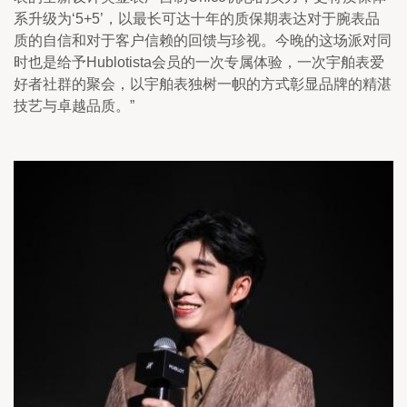
系升级为‘5+5’，以最长可达十年的质保期表达对于腕表品
质的自信和对于客户信赖的回馈与珍视。今晚的这场派对同
时也是给予Hublotista会员的一次专属体验，一次宇舶表爱
好者社群的聚会，以宇舶表独树一帜的方式彰显品牌的精湛
技艺与卓越品质。”