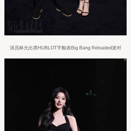
演员林允出席HUBLOT宇舶表Big Bang Reloaded派对