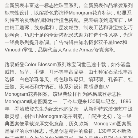
全新腕表丰富这一标志性珠宝系列。全新腕表作品承袭系列
标志性设计，以缤纷色彩演绎Monogram花卉标识，彰显系
列特有的灵动格调和鲜活撞色搭配。腕表镶嵌甄选宝石，经
由精工雕琢，线条柔和，层次精致。制表工艺和珠宝技艺巧
妙融合，巧思十足的全新搭配形式助力打造个性风格，为这
一经典系列提升格调。广告特辑由知名摄影双子星Inez和
Vinoodh掌镜，品牌代言人Ana de Armas倾情演绎。
路易威登Color Blossom系列珠宝问世已逾十载，如今涵盖
戒指、吊坠、手链、耳环等丰富品类，由七种宝石呈现丰富
选择：白色珍珠母贝、粉色珍珠母贝、缟玛瑙、孔雀石、红
玉髓、天河石和方钠石。该系列设计灵感源自LV 
Monogram花卉图案。该经典纹样作为路易威登标志性
Monogram帆布图案之一，于今年迎来130周年纪念。1896
年，乔治威登先生为纪念他的父亲，从新哥特式装饰艺中汲
取灵感，创作出Monogram花卉图案。自诞生之初，这一经
典图案便承载深厚文化意蕴，历久弥新。Monogram图案既
是品牌的永恒标志，也是创意精神的象征。130年来不断激