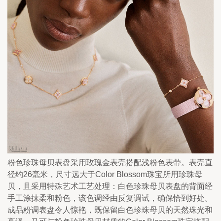
粉色珍珠母贝表盘采用玫瑰金表壳搭配浅粉色表带。表壳直
径约26毫米，尺寸远大于Color Blossom珠宝所用珍珠母
贝，且采用特殊艺术工艺处理：白色珍珠母贝表盘的背面经
手工涂抹柔和粉色，该色调经由反复调试，确保恰到好处。
成品粉调表盘令人惊艳，既保留白色珍珠母贝的天然珠光和