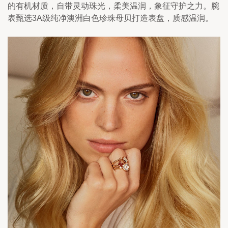
的有机材质，自带灵动珠光，柔美温润，象征守护之力。腕
表甄选3A级纯净澳洲白色珍珠母贝打造表盘，质感温润。