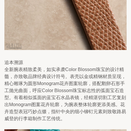
追本溯源
全新腕表精致柔美，如实承袭Color Blossom珠宝的设计精
髓，亦致敬品牌经典设计符号。表壳以金或精钢材质呈现，
精心雕琢为圆形Monogram花卉图案轮廓，搭配鹅卵石形手
工抛光曲面，呼应Color Blossom珠宝标志性的弧面宝石造
型。有着相似弧面的蓝宝石水晶表镜，经精湛切割工艺复刻
出Monogram图案花卉轮廓，为腕表整体轮廓更添美感。花
卉造型表冠巧妙点缀，指针中央的细小铆钉元素则致敬路易
威登的行李箱制作工艺传统。