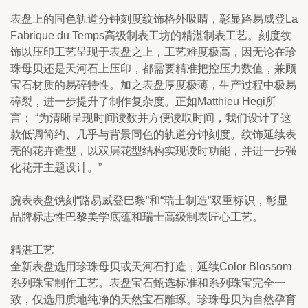
表盘上的同色轨道分钟刻度纹饰格外吸睛，彰显路易威登La 
Fabrique du Temps高级制表工坊的精湛制表工艺。刻度纹
饰以压印工艺呈现于表盘之上，工艺难度极高，因无论在珍
珠母贝还是天河石上压印，都需要精准把控压力数值，兼顾
宝石材质的易碎特性。加之表盘厚度极薄，生产过程中极易
碎裂，进一步提升了制作复杂度。正如Matthieu Hegi所
言： “为清晰呈现时间读数并方便读取时间，我们设计了这
款低调简约、几乎与背景同色的轨道分钟刻度。纹饰延续表
壳的花卉造型，以双层花型结构实现读时功能，并进一步强
化花开主题设计。”
腕表表盘镌刻“路易威登巴黎”和“瑞士制造”双重标识，彰显
品牌标志性巴黎美学底蕴和瑞士高级制表匠心工艺。
精湛工艺
全新表盘选用珍珠母贝或天河石打造，延续Color Blossom
系列珠宝制作工艺。表盘宝石甄选标准和系列珠宝完全一
致，仅选用质地纯净的天然宝石雕琢。珍珠母贝为自然孕育