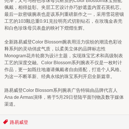
亮泽，又可与粉色珍珠母贝材质的Color Blossom珠宝搭配
佩戴，相得益彰。夹层工艺设计亦巧妙遮盖内置石英机芯。
最后一款密镶腕表也是该系列重磅新作之一，采用雪花密镶
工艺的103颗总重0.91克拉明亮式切割钻石，在玫瑰金表壳
和白色珍珠母贝表盘的映衬下熠熠生辉。
全新路易威登Color Blossom腕表用活力缤纷的潮流色彩诠
释系列的灵动俏皮气质，以柔美立体的品牌标志性
Monogram花卉轮廓为设计主题，实现珠宝艺术和高级制表
工艺的深度交融。Color Blossom系列腕表不仅是一枚时计
作品，更一如既往地邀请佩戴者自由搭配，打造个人风格。
为这一不断革新、经典永续的珠宝系列开启全新篇章。
路易威登Color Blossom系列腕表广告特辑由品牌代言人
Ana de Armas演绎，将于5月29日登陆平面刊物及数字媒体
渠道。
路易威登