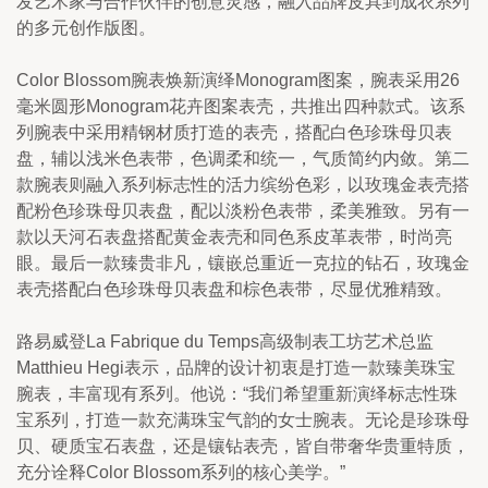
发艺术家与合作伙伴的创意灵感，融入品牌皮具到成衣系列
的多元创作版图。
Color Blossom腕表焕新演绎Monogram图案，腕表采用26
毫米圆形Monogram花卉图案表壳，共推出四种款式。该系
列腕表中采用精钢材质打造的表壳，搭配白色珍珠母贝表
盘，辅以浅米色表带，色调柔和统一，气质简约内敛。第二
款腕表则融入系列标志性的活力缤纷色彩，以玫瑰金表壳搭
配粉色珍珠母贝表盘，配以淡粉色表带，柔美雅致。另有一
款以天河石表盘搭配黄金表壳和同色系皮革表带，时尚亮
眼。最后一款臻贵非凡，镶嵌总重近一克拉的钻石，玫瑰金
表壳搭配白色珍珠母贝表盘和棕色表带，尽显优雅精致。
路易威登La Fabrique du Temps高级制表工坊艺术总监
Matthieu Hegi表示，品牌的设计初衷是打造一款臻美珠宝
腕表，丰富现有系列。他说：“我们希望重新演绎标志性珠
宝系列，打造一款充满珠宝气韵的女士腕表。无论是珍珠母
贝、硬质宝石表盘，还是镶钻表壳，皆自带奢华贵重特质，
充分诠释Color Blossom系列的核心美学。”