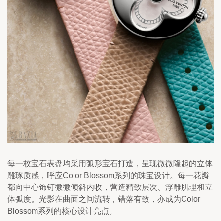
每一枚宝石表盘均采用弧形宝石打造，呈现微微隆起的立体
雕琢质感，呼应Color Blossom系列的珠宝设计。每一花瓣
都向中心饰钉微微倾斜内收，营造精致层次、浮雕肌理和立
体弧度。光影在曲面之间流转，错落有致，亦成为Color 
Blossom系列的核心设计亮点。