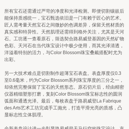
所有宝石还需通过严苛的净度和光泽检测。即便切割镶嵌后
能保持质感统一，宝石甄选依旧是一门有赖于匠心的艺术。
匠人需考量天然宝石之间微妙的色调差异，保留天然材质的
真实感和特异性。天然肌理还需得到格外关注，尤其是天河
石。工坊逐一查看原石，筛选契合路易威登基因的天然矿物
色彩。天河石在当代珠宝设计中极少使用，而其光泽清透，
洋溢着特别的活力，与Color Blossom珠宝叠戴搭配时尤为
出彩。
另一大技术难点是切割制作超薄宝石表盘。表盘厚度仅0.3
至0.6毫米，约为Color Blossom系列珠宝厚度的三分之一，
却依然完整保留了宝石的天然形态。原石切片后，经由精密
仪器精细塑形打磨，复刻Color Blossom珠宝标志性的圆润
弧面和通透光泽。最后，每枚表盘于路易威登La Fabrique 
des Arts艺术工坊完成手工抛光，打造平滑光亮的质感，凸
显标志性立体肌理。
全新表盘设计进一步彰显路易威登天马行空的珠宝设计，充