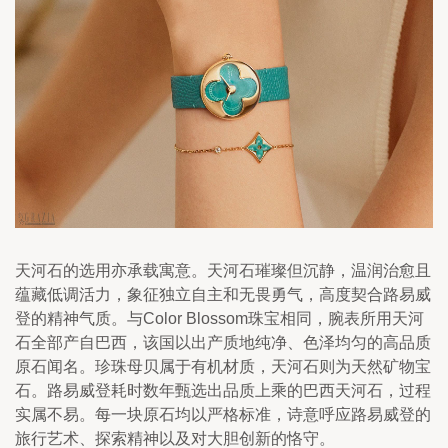
天河石的选用亦承载寓意。天河石璀璨但沉静，温润治愈且
蕴藏低调活力，象征独立自主和无畏勇气，高度契合路易威
登的精神气质。与Color Blossom珠宝相同，腕表所用天河
石全部产自巴西，该国以出产质地纯净、色泽均匀的高品质
原石闻名。珍珠母贝属于有机材质，天河石则为天然矿物宝
石。路易威登耗时数年甄选出品质上乘的巴西天河石，过程
实属不易。每一块原石均以严格标准，诗意呼应路易威登的
旅行艺术、探索精神以及对大胆创新的恪守。