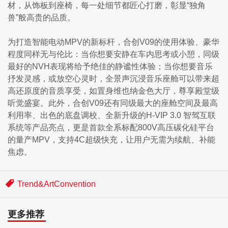
材，从饰板到座椅，每一处细节都匠心打磨，彰显“独角
兽”般高贵的品质。
为打造智能电动MPV的新标杆，合创V09的使用体验、豪华
程度同样无与伦比：当你想要安静在车内思考或小憩，同级
最好的NVH表现将给予绝佳的静谧性体验；当你想要音乐
抒发灵感，或放空心灵时，全景声沉浸音乐座舱可以带来超
高还原度的音质享受，如置身维也纳金色大厅，尊享殿堂级
听觉盛宴。此外，合创V09还有同级最大的座舱空间及最高
利用率、出色的底盘调校、全新升级的H-VIP 3.0 智驾互联
系统等产品亮点，更是首款全系标配800V高压碳化硅平台
的量产MPV，支持4C超级快充，让用户无需为续航、补能
焦虑。
Trend&ArtConvention
更多推荐