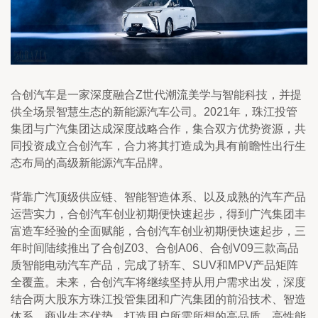
合创汽车是一家深度融合Z世代潮流美学与智能科技，并提
供全场景智慧生态的新能源汽车公司。2021年，珠江投管
集团与广汽集团达成深度战略合作，集合双方优势资源，共
同投资成立合创汽车，合力将其打造成为具有前瞻性出行生
态布局的高级新能源汽车品牌。
背靠广汽顶级供应链、智能智造体系、以及成熟的汽车产品
运营实力，合创汽车创业初期便快速起步，得到广汽集团丰
富造车经验的全面赋能，合创汽车创业初期便快速起步，三
年时间陆续推出了合创Z03、合创A06、合创V09三款高品
质智能电动汽车产品，完成了轿车、SUV和MPV产品矩阵
全覆盖。未来，合创汽车将继续坚持从用户需求出发，深度
结合两大股东方珠江投管集团和广汽集团的前沿技术、智造
体系、商业生态优势，打造用户所需所想的高品质、高性能