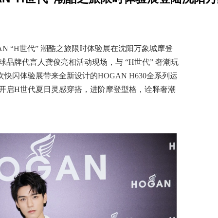
AN “H世代” 潮酷之旅限时体验展在沈阳万象城摩登
品牌代言人龚俊亮相活动现场，与 “H世代” 奢潮玩
快闪体验展带来全新设计的HOGAN H630全系列运
品，开启H世代夏日灵感穿搭，进阶摩登型格，诠释奢潮