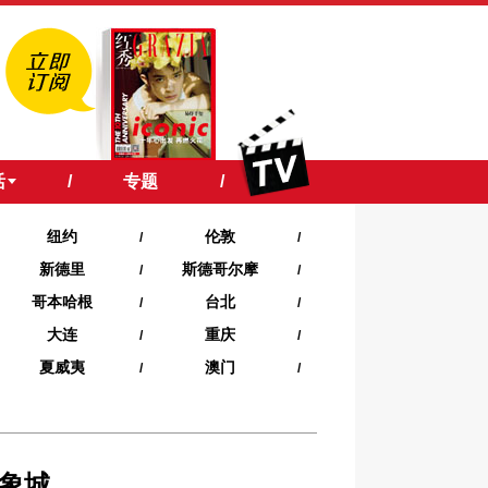
活
/
专题
/
纽约
伦敦
/
/
新德里
斯德哥尔摩
/
/
哥本哈根
台北
/
/
大连
重庆
/
/
夏威夷‍
澳门
/
/
万象城