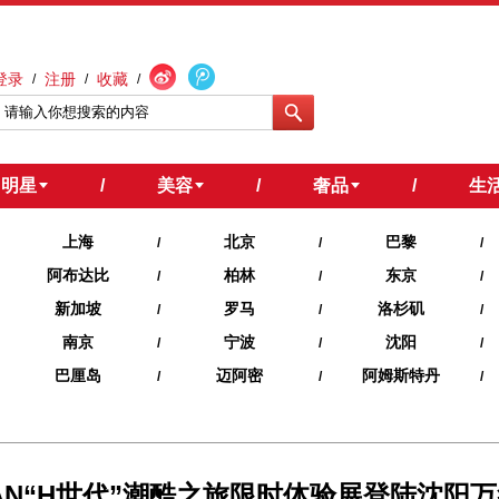
登录
注册
收藏
/
/
/
明星
/
美容
/
奢品
/
生
上海
北京
巴黎
/
/
/
阿布达比
柏林
东京
/
/
/
新加坡
罗马
洛杉矶
/
/
/
南京
宁波
沈阳
/
/
/
巴厘岛
迈阿密
阿姆斯特丹
/
/
/
AN“H世代”潮酷之旅限时体验展登陆沈阳