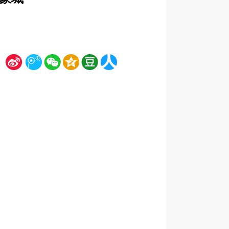
新
腾
微
空
豆
人
浪
讯
信
间
瓣
人网