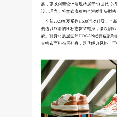
袭，更以创新设计展现特属于“H世代”的
设计理念，将意式底蕴融合潮酷街头型格
全新2023春夏系列H630运动鞋履，
侧边以丝滑的H 标志贯穿鞋身，缀以阴
貌。鞋身材质层面除HOGAN经典皮质鞋
古帆布面料布局鞋身，迭代经典风格，于