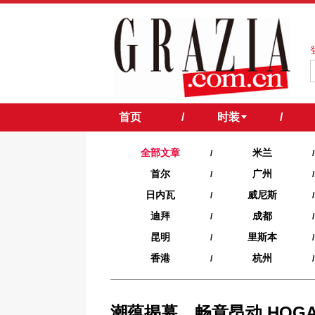
首页
/
时装
/
全部文章
米兰
/
/
首尔
广州
/
/
日内瓦
威尼斯
/
/
迪拜
成都
/
/
昆明
里斯本
/
/
香港
杭州
/
/
潮蕴揭幕，畅意昂动 HOG