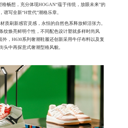
型格畅想，充分体现HOGAN“蕴于传统，放眼未来”的
，谱写全新“H世代”潮格乐章。
全新材质刷新感官灵感，永恒的自然色系释放鲜活张力。
影条纹焕亮鲜明个性，不同配色设计塑就多样时尚风
面外，H630系列奢潮鞋履还创新采用牛仔布料以及复
街头中再探意式奢潮型格风貌。