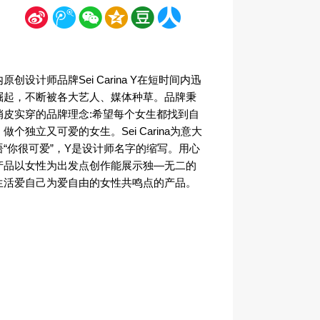
新
腾
微
空
豆
人
浪
讯
信
间
瓣
人网
原创设计师品牌Sei Carina Y在短时间内迅
崛起，不断被各大艺人、媒体种草。品牌秉
俏皮实穿的品牌理念:希望每个女生都找到自
做个独立又可爱的女生。Sei Carina为意大
语“你很可爱”，Y是设计师名字的缩写。用心
产品以女性为出发点创作能展示独—无二的
生活爱自己为爱自由的女性共鸣点的产品。