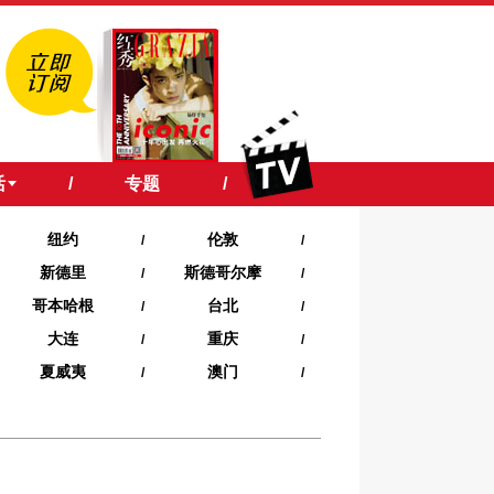
活
/
专题
/
纽约
伦敦
/
/
新德里
斯德哥尔摩
/
/
哥本哈根
台北
/
/
大连
重庆
/
/
夏威夷‍
澳门
/
/