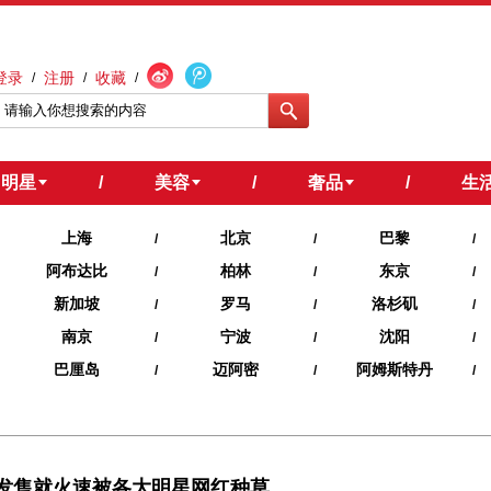
登录
注册
收藏
/
/
/
明星
/
美容
/
奢品
/
生
上海
北京
巴黎
/
/
/
阿布达比
柏林
东京
/
/
/
新加坡
罗马
洛杉矶
/
/
/
南京
宁波
沈阳
/
/
/
巴厘岛
迈阿密
阿姆斯特丹
/
/
/
帽一经发售就火速被各大明星网红种草