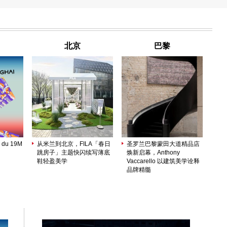
北京
巴黎
 du 19M
从米兰到北京，FILA「春日
圣罗兰巴黎蒙田大道精品店
跳房子」主题快闪续写薄底
焕新启幕，Anthony
鞋轻盈美学
Vaccarello 以建筑美学诠释
品牌精髓