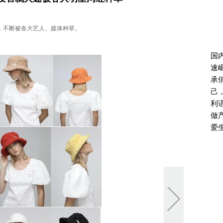
崛起，不断被各大艺人、媒体种草。
国内
速
承
己，
利
做
爱