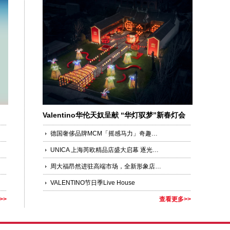
Valentino华伦天奴呈献 “华灯驭梦”新春灯会
德国奢侈品牌MCM「摇感马力」奇趣乐园空降城市中心
UNICA 上海芮欧精品店盛大启幕 逐光策马，沪上新篇
周大福昂然进驻高端市场，全新形象店于上海港汇恒隆广场盛大开幕
VALENTINO节日季Live House
>>
查看更多>>