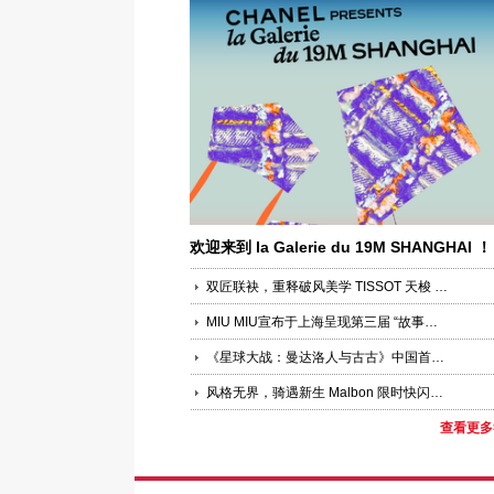
欢迎来到 la Galerie du 19M SHANGHAI ！
双匠联袂，重释破风美学 TISSOT 天梭 × PINARELLO 皮纳瑞罗联合新品发布活动于上海圆满落幕
MIU MIU宣布于上海呈现第三届 “故事与叙事者”
《星球大战：曼达洛人与古古》中国首映礼盛大举办 银河史诗于上海科技馆再度启幕，全方位点燃星际冒险狂欢
风格无界，骑遇新生 Malbon 限时快闪空间登陆上海嘉里中心，发布首个“中国马年”限定系列
查看更多