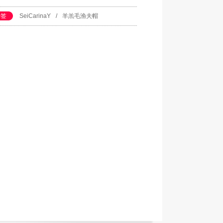
标签
SeiCarinaY
/
羊羔毛渔夫帽