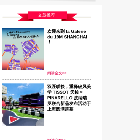
文章推荐
欢迎来到 la Galerie
du 19M SHANGHAI
！
阅读全文>>
双匠联袂，重释破风美
学 TISSOT 天梭 ×
PINARELLO 皮纳瑞
罗联合新品发布活动于
上海圆满落幕