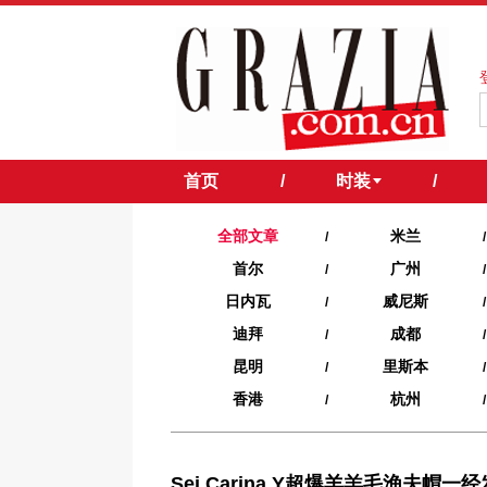
首页
/
时装
/
全部文章
米兰
/
/
首尔
广州
/
/
日内瓦
威尼斯
/
/
迪拜
成都
/
/
昆明
里斯本
/
/
香港
杭州
/
/
Sei Carina Y超爆羊羔毛渔夫