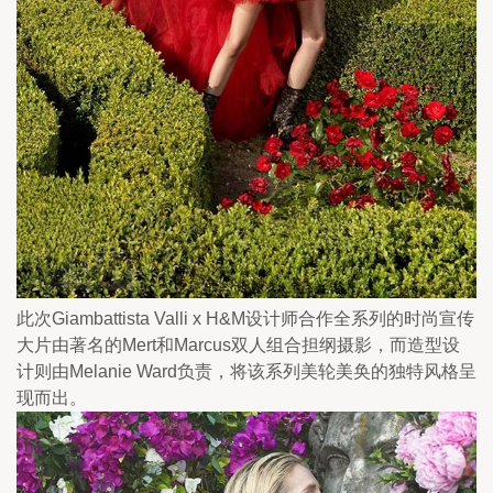
此次Giambattista Valli x H&M设计师合作全系列的时尚宣传
大片由著名的Mert和Marcus双人组合担纲摄影，而造型设
计则由Melanie Ward负责，将该系列美轮美奂的独特风格呈
现而出。