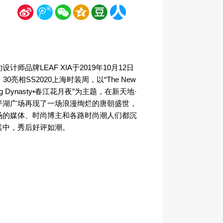
新
腾
微
空
豆
人
浪
讯
信
间
瓣
人网
设计师品牌LEAF XIA于2019年10月12日
：30亮相SS2020上海时装周，以“The New
ng Dynasty•春江花月夜”为主题，在新天地·
平湖广场再现了一场浪漫绚烂的唐朝盛世，
场的媒体、时尚博主和各路时尚潮人们都沉
其中，秀后好评如潮。