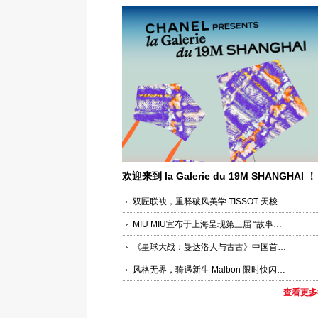
欢迎来到 la Galerie du 19M SHANGHAI ！
双匠联袂，重释破风美学 TISSOT 天梭 × PINARELLO 皮纳瑞罗联合新品发布活动于上海圆满落幕
MIU MIU宣布于上海呈现第三届 “故事与叙事者”
《星球大战：曼达洛人与古古》中国首映礼盛大举办 银河史诗于上海科技馆再度启幕，全方位点燃星际冒险狂欢
风格无界，骑遇新生 Malbon 限时快闪空间登陆上海嘉里中心，发布首个“中国马年”限定系列
查看更多