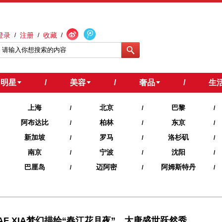
登录
注册
收藏
/
/
/
明星
/
美容
/
奢品
/
生
上海
北京
巴黎
/
/
/
阿布达比
柏林
东京
/
/
/
新加坡
罗马
洛杉矶
/
/
/
南京
宁波
沈阳
/
/
/
巴厘岛
迈阿密
阿姆斯特丹
/
/
/
AF XIA梦幻描绘“春江花月夜”，大唐盛世跃然秀