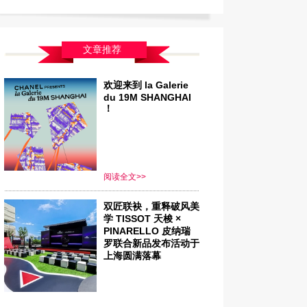
文章推荐
欢迎来到 la Galerie
du 19M SHANGHAI
！
阅读全文>>
双匠联袂，重释破风美
学 TISSOT 天梭 ×
PINARELLO 皮纳瑞
罗联合新品发布活动于
上海圆满落幕