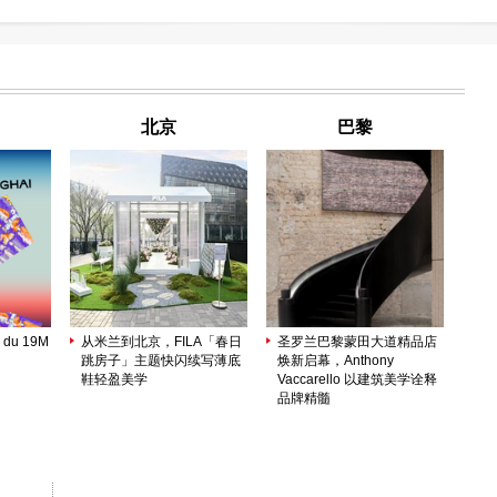
北京
巴黎
 du 19M
从米兰到北京，FILA「春日
圣罗兰巴黎蒙田大道精品店
跳房子」主题快闪续写薄底
焕新启幕，Anthony
鞋轻盈美学
Vaccarello 以建筑美学诠释
品牌精髓