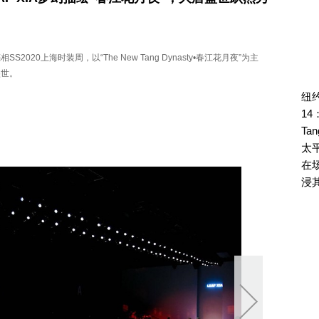
SS2020上海时装周，以“The New Tang Dynasty•春江花月夜”为主
盛世。
纽约
14
Ta
太
在
浸