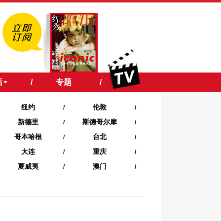
活
/
专题
/
纽约
伦敦
/
/
新德里
斯德哥尔摩
/
/
哥本哈根
台北
/
/
大连
重庆
/
/
夏威夷‍
澳门
/
/