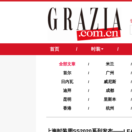
首页
/
时装
/
全部文章
米兰
/
/
首尔
广州
/
/
日内瓦
威尼斯
/
/
迪拜
成都
/
/
昆明
里斯本
/
/
香港
杭州
/
/
上海时装周SS2020系列发布——LE