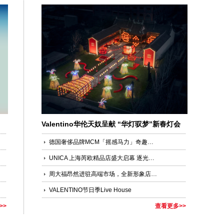
Valentino华伦天奴呈献 “华灯驭梦”新春灯会
德国奢侈品牌MCM「摇感马力」奇趣乐园空降城市中心
UNICA 上海芮欧精品店盛大启幕 逐光策马，沪上新篇
周大福昂然进驻高端市场，全新形象店于上海港汇恒隆广场盛大开幕
VALENTINO节日季Live House
>>
查看更多>>