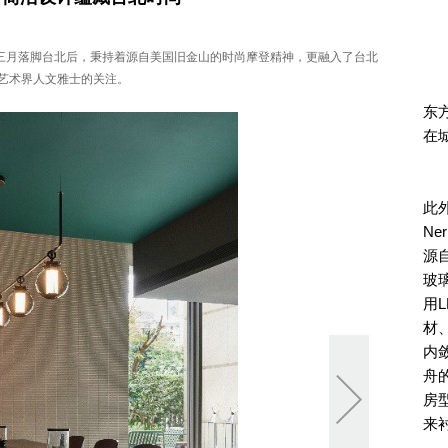
pei自今年三月落脚台北后，秉持着源自美国旧金山的时尚摩登精神，更融入了台北
艺术界人文雅士的关注。
东
在
此
N
源
玻
用
材
内
舟
房
来