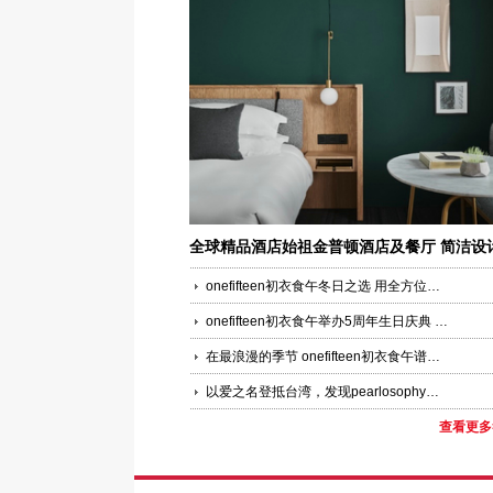
全球精品酒店始祖金普顿酒店及餐厅 简洁设
蕴藏台北时尚
onefifteen初衣食午冬日之选 用全方位的呵宠将自己裹入暖冬
onefifteen初衣食午举办5周年生日庆典 携手设计师带来独家“限”礼
在最浪漫的季节 onefifteen初衣食午谱写出一段早秋序曲
以爱之名登抵台湾，发现pearlosophy真珠美学源头奥义
查看更多