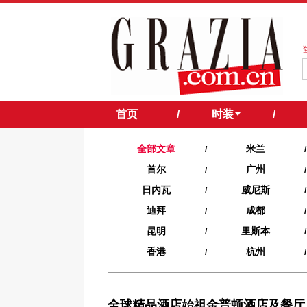
首页
/
时装
/
全部文章
米兰
/
/
首尔
广州
/
/
日内瓦
威尼斯
/
/
迪拜
成都
/
/
昆明
里斯本
/
/
香港
杭州
/
/
全球精品酒店始祖金普顿酒店及餐厅