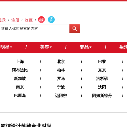
登录
注册
收藏
/
/
/
明星
/
美容
/
奢品
/
生
上海
北京
巴黎
/
/
/
阿布达比
柏林
东京
/
/
/
新加坡
罗马
洛杉矶
/
/
/
南京
宁波
沈阳
/
/
/
巴厘岛
迈阿密
阿姆斯特丹
/
/
/
 简洁设计蕴藏台北时尚