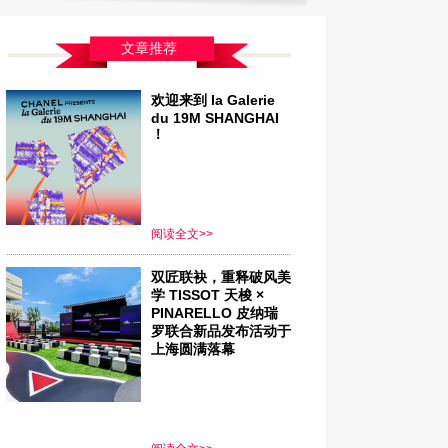
文章推荐
欢迎来到 la Galerie
du 19M SHANGHAI
！
阅读全文>>
双匠联袂，重释破风美
学 TISSOT 天梭 ×
PINARELLO 皮纳瑞
罗联合新品发布活动于
上海圆满落幕