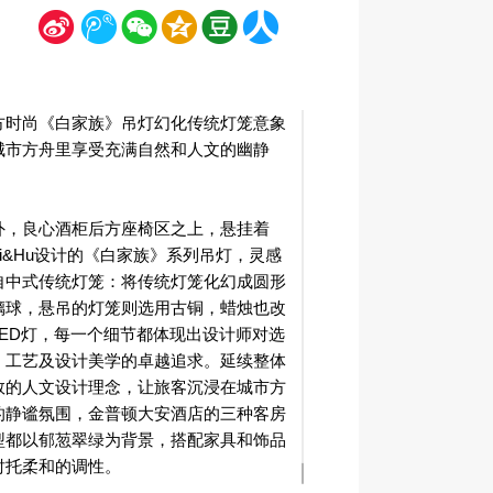
新
腾
微
空
豆
人
浪
讯
信
间
瓣
人网
方时尚《白家族》吊灯幻化传统灯笼意象
城市方舟里享受充满自然和人文的幽静
外，良心酒柜后方座椅区之上，悬挂着
eri&Hu设计的《白家族》系列吊灯，灵感
自中式传统灯笼：将传统灯笼化幻成圆形
璃球，悬吊的灯笼则选用古铜，蜡烛也改
LED灯，每一个细节都体现出设计师对选
、工艺及设计美学的卓越追求。延续整体
敛的人文设计理念，让旅客沉浸在城市方
的静谧氛围，金普顿大安酒店的三种客房
型都以郁䓤翠绿为背景，搭配家具和饰品
衬托柔和的调性。