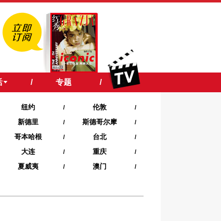
活
/
专题
/
纽约
伦敦
/
/
新德里
斯德哥尔摩
/
/
哥本哈根
台北
/
/
大连
重庆
/
/
夏威夷‍
澳门
/
/