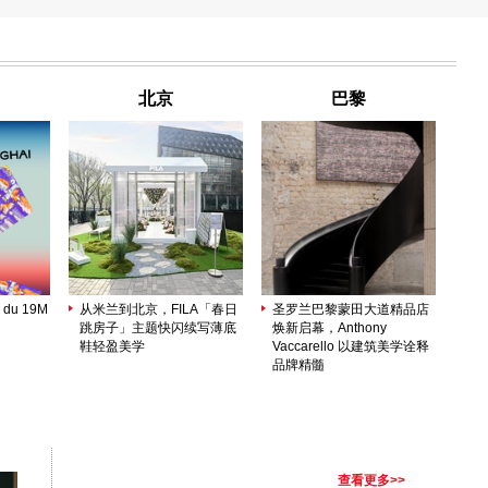
北京
巴黎
 du 19M
从米兰到北京，FILA「春日
圣罗兰巴黎蒙田大道精品店
跳房子」主题快闪续写薄底
焕新启幕，Anthony
鞋轻盈美学
Vaccarello 以建筑美学诠释
品牌精髓
查看更多>>