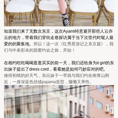
知道我们来了无数次东京，这次Ayami特意避开那些人云亦
云的地方，带着我们穿街走巷探访属于当下次世代时髦人最
爱的的聚集地。
所以！这一次《红秀星游记之东京篇》，我
们与中条彩未的甜蜜约会之旅，开始！
在相约吃吃喝喝逛逛买买的前一天，我们还给身为it girl的东
出妹子提出了dress cord，看看她是如何巧妙应对的吧。
难得初晴的好天气，东出妹子一早就与我们约在南青山附
近，一身深蓝色丝绒pajama造型，慵懒又率性。