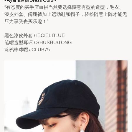
- Ayami逛街Dress Cord -
“有态度的买手店血拼当然要选择惬意有型的造型，毛衣、
漆皮外套、阔腿裤加上运动鞋和帽子，轻松随意上阵才能无
压力享受丧买乐趣！”
黑色漆皮外套 / IECIEL BLUE
笔帽造型耳环 / SHUSHU/TONG
涂鸦棒球帽 / CLUB75