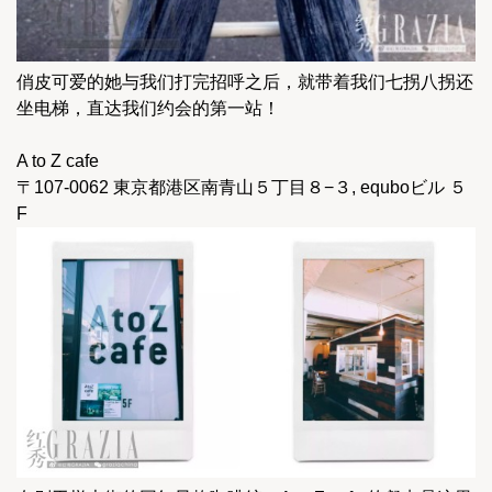
俏皮可爱的她与我们打完招呼之后，就带着我们七拐八拐还
坐电梯，直达我们约会的第一站！
A to Z cafe
〒107-0062 東京都港区南青山５丁目８−３, equboビル ５
F