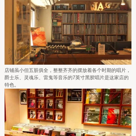
店铺虽小但五脏俱全，整整齐齐的摆放着各个时期的唱片，
爵士乐、灵魂乐、雷鬼等音乐的7英寸黑胶唱片是这家店的
特色。