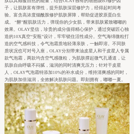
肽以其颠覆自然的能量，结合OLAY独有的细胞级B3修护因
子，让肌肤富有弹性，提升肌肤深层修护力，经得起时间考
验。富含高浓度烟酰胺修护肌肤屏障，帮助促进胶原蛋白生
成。 “酵”醒肌肤活力，弹现你的少女肌，带来肌肤紧致嘟嘟的
效果。OLAY坚信，珍贵的成分值得精心保护，通过突破匠心独
造的10X真空“安瓶”设计，牢牢锁住活性成分。空气海绵微粒打
造的空气感科技，令气泡霜质地轻薄亲肤，一触即溶。不同肤
质状况也可对号入座，OLAY分别带来油皮星人和干皮星人专属
款气泡霜，两款均含空气感微粒，为肌肤撑起微气孔通道，让
肌肤自由呼吸不闷腻，滋润的同时清爽无压力；针对干皮星
人，OLAY气泡霜特添加10%的补水成分，维持清爽感的同时，
为肌肤加倍滋润，全效解决肌肤问题。即刻拥有，嘟嘟一夏。