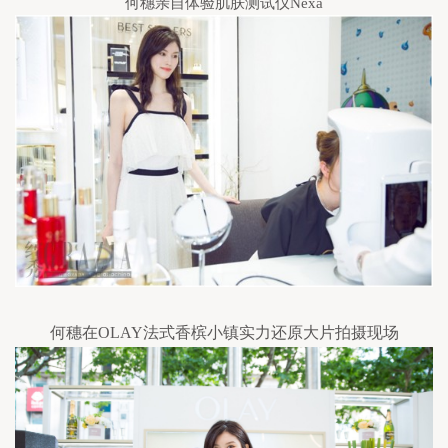
何穗亲自体验肌肤测试仪Nexa
何穗在OLAY法式香槟小镇实力还原大片拍摄现场