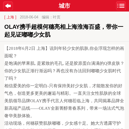
城市
[ 上海 ]
2018-06-04
编辑：叶页
OLAY携手超模何穗亮相上海淮海百盛，带你一
起见证嘟嘟少女肌 
【2018年6月2日 上海】说到年轻少女的肌肤,你会浮现怎样的画
面呢？
是饱满的苹果肌, 是紧致的毛孔, 还是胶原蛋白满满的Q弹皮肤？
你的少女肌正渐行渐远吗？再也没有办法回到嘟嘟少女肌时代
了吗？
相信爱美的你一定明白-只有保持美好少女肌，才能散发你的好
气色，创造更多更美的邂逅与精彩。一直关注女性肌肤的全球
美肌领导品牌OLAY携手代言人何穗莅临上海，共同揭幕品牌全
新高端产品线——OLAY全新菁醇青春系列，带来一场法式气泡
奢华美肤体验。
活动现场，何穗获赞肌肤嘟嘟，少女感十足。她大方透露守护