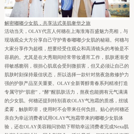
解密嘟嘟少女肌，共享法式美肌奢华之旅
活动当天，OLAY代言人何穗在上海淮海百盛魅力亮相，与
现场观众大方分享自己守护青春嘟嘟少女肌的秘籍。何穗与
大家分享作为超模，想要经受住观众和高清镜头的考验是不
容易的。尤其是在大秀期间经常带妆通宵工作，肌肤逐渐变
得敏感脆弱，很担心肌底会受到微损害，但又必须让自己的
肌肤时刻保持最佳状态，所以选择一款针对熬夜急救修护力
强的护肤产品至关重要。OLAY全新菁醇青春系列精准打造
专属守护“肌密”，“酵”醒肌肤活力，熬夜也能拥有元气满满
的少女肌。何穗还提到特别喜欢OLAY气泡霜的质感，丝绒
柔雾，触肤即溶，使用时不会带来任何负担。贴心的何穗还
亲自为幸运消费者试用OLAY气泡霜带来的嘟嘟少女肌体
验，还在OLAY美容顾问协助下帮助幸运消费者完成Nexa肌