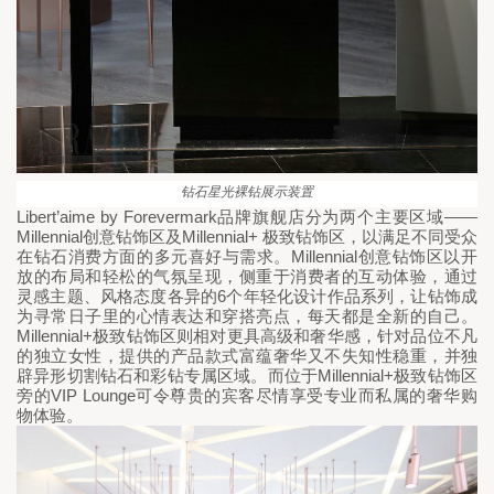
钻石星光裸钻展示装置
Libert’aime by Forevermark
——
品牌旗舰店分为两个主要区域
Millennial
Millennial+ 
创意钻饰区及
极致钻饰区，以满足不同受众
Millennial
在钻石消费方面的多元喜好与需求。
创意钻饰区以开
放的布局和轻松的气氛呈现，侧重于消费者的互动体验，通过
6
灵感主题、风格态度各异的
个年轻化设计作品系列，让钻饰成
为寻常日子里的心情表达和穿搭亮点，每天都是全新的自己。
Millennial+
极致钻饰区则相对更具高级和奢华感，
针对品位不凡
的独立女性，
提供的产品款式富蕴奢华又不失知性稳重，并独
Millennial+
辟异形切割钻石和彩钻专属区域。而位于
极致钻饰区
VIP Lounge
旁的
可令尊贵的宾客尽情享受专业而私属的奢华购
物体验。