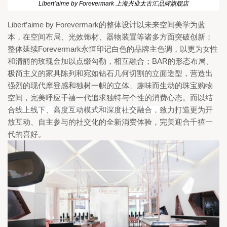
Libert’aime by Forevermark 
上海兴业太古汇品牌旗舰店
Libert’aime by Forevermark
的整体设计
以未来空间美学为蓝
本，
在空间布局、光效饰材、器物装置等诸多方面突破创新；
Forevermark
整体延续
永恒印记白色的品牌主色调，以更为女性
BAR
和清丽的玫瑰金加以点缀勾勒，相互融合；
的形
态布局、
极简主义的家具陈列和宛如钻石几何切割的立面造型，营造出
强烈的现代摩登感和
独树一帜的立体、趣味而生动的珠宝购物
空间，
完美呼
应
千禧一代追求独特与个性的消
费
心
态。而以
结
合线上线下、高度互动模式和深度社交融合，
致力打造更为开
放互动、自主参与的社交化的全新消费体验，
完美迎合千禧一
代的喜好
。