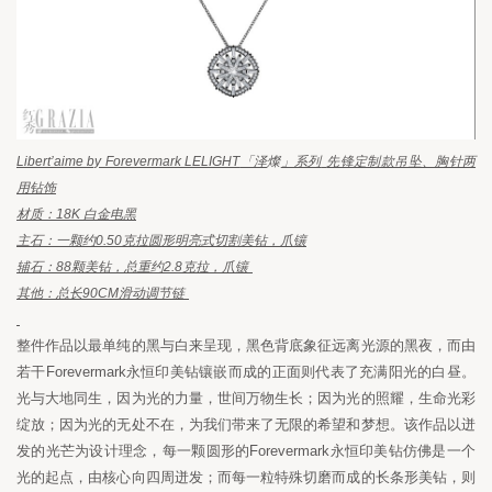
Libert
’aime by Forevermark LELIGHT
「泽
燦
」系列
先锋定制款吊坠、胸针两
用钻饰
材质：
18K 
白金电黑
主石：一颗约
0.50
克拉圆形明亮式切割美钻，爪镶
辅石：
88
颗美钻，总重约
2.8
克拉，爪镶
其他：总长
90CM
滑动调节链
整件作品以最单纯的黑与白来呈现，黑色背底象征远离光源的黑夜，而由
若干
Forevermark
永恒印美钻镶嵌而成的正面则代表了充满阳光的白昼。
光与大地同生，因为光的力量，世间万物生长；因为光的照耀，生命光彩
绽放；因为光的无处不在，为我们带来了无限的希望和梦想。该作品以迸
发的光芒为设计理念，每一颗圆形的
Forevermark
永恒印美钻仿佛是一个
光的起点，由核心向四周迸发；而每一粒特殊切磨而成的长条形美钻，则