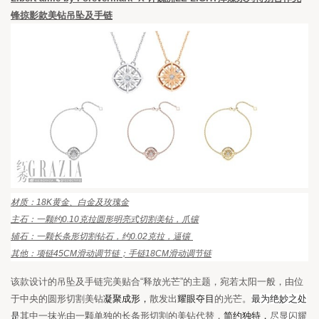
锋掠影款美钻吊坠及手链
材质：
18K
黄金、白金及玫瑰金
主石：一颗约
0.10
克拉圆形明亮式切割美钻，爪镶
辅石：一颗长条形切割钻石，约
0.02
克拉，逼镶
其他：项链
45CM
滑动调节链；手链
18CM
滑动调节链
该款设计的吊坠及手链完美贴合
“
释放光芒
”
的主题，宛若太阳一般，由位
于中央的圆形切割
美钻
凝聚成形，
散发出
耀眼夺目
的光芒。
最为绝妙之处
是
其中一抹光由一颗单独的长条形切割的美钻代替，
简约独特，
尽显闪耀