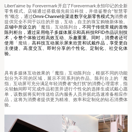
Libert’aime by Forevermark
Forevermark
开启了
永恒印记的全新
“
零售模式。店铺通过搭载领先前沿科技，并借鉴整合
智慧零
”
Omni-Channel
售
概念，通过
全渠道数字化新零售
模式为
消费者
提供完全不同于以往的开放，互动，自主的珠宝购物新体验。
店铺中所设立的
「魔指」互动陈列台
，不同于传统常规的首饰
RFID
陈列柜台，通过采用电子多媒体展示和高科技
作品识别技
术，令整个
体验过程高效互动
、乐趣重重。同时，
消费者还可
使用
「魔镜」
高科技互动展示屏来欣赏
和试戴作品，享受更自
主便捷、高度交互、即时分享的
个性化、定制化、社交化体
验
。
具有多媒体互动效果的
「魔指」互动陈列台
，根据不同的功能
划分为不同的区域，展示不同系列的作品。
陈列台上的
「魔
“
”
指」
互动屏可充分满足年轻消费者
免打扰
的消费心理需求，指
尖轻触间即可
完成
作品初赏并
进行个性化的
选择生成试戴心愿
单，该数据将实时传送给店内服务人员并据此迅速准备相应作
品，这将为消费者提供更为精准、效率和定制化的钻石消费体
验。