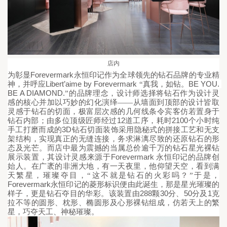
店内
Forevermark
为彰显
永恒印记作为全球领先的钻石品牌的专业精
Libert’aime by Forevermark 
BE YOU. 
神，并呼应
“
真我，如钻。
BE A DIAMOND.
”的品牌理念
，设计师选择将钻石作为设计灵
感的核心并加以巧妙的幻化演绎——从墙面到顶部的设计皆取
灵感于钻石的切面，极富层次感的几何线条令宾客仿若置身于
12
2100
钻石内部；由多位顶级匠师经过
道工序，耗时
个小时纯
3D
手工打磨而成的
钻石切面装饰采用隐秘式的拼接工艺和无支
架结构，实现真正的无缝连接，务求淋漓尽致的还原钻石的形
态及光芒。而店中最为震撼的当属总价逾千万的钻石星光裸钻
Forevermark 
展示装置，其设计灵感来源于
永恒印记的品牌创
始人。在
广袤的非洲大地，有一天夜里，他仰望天空，看到满
天繁星，璀璨夺目，“这不就是钻石的火彩吗？”于是，
Forevermark
永恒印记的菱形标识便由此诞生，那是星光璀璨的
288
30
50
1
样子，更是钻石夺目的华彩。该装置由
颗
分、
分及
克
拉不等的圆形、枕形、椭圆形及心形裸钻组成，仿若天上的繁
星，巧夺天工、神秘璀璨。