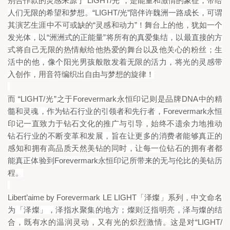
“LIGHT/
”
别合作款的灵感来源于
光
，是能量和激情的象征，带给
“LIGHT/
”
人们无限的希望和梦想。
光
陪伴许魏洲一路成长，可谓
“
”
其演艺生涯中不可或缺的
灵感和动力
！舞台上的他，犹如一个
“
”
发光体，以
洲洲式的正能量
将所有的真爱集结，以最直接的方
式将自己无限的热情献给他热爱的舞台以及他关心的粉丝；生
活中的他，像个阳光男孩般散发着无限的活力，将光的灵感带
入创作，用音符编织出自由与梦想的旋律！
“LIGHT/
”
Forevermark
DNA
而
光
之于
永恒印记则是品牌
中的精
Forevermark
髓和灵魂，作为钻石行业的引领者和先行者，
永恒
印记一直致力于钻石文化的推广与引导，始终不遗余力地推动
钻石行业的不断变革和发展，旨在让更多的消费者能够真正的
感知和拥有高品质天然美钻的同时，让每一位钻石的拥有者都
Forevermark
能真正体验到
永恒印记所带来的无与伦比的美钻历
程。
Libert
’aime by Forevermark LE LIGHT
「泽燦」系列，中文命名
为「泽燦」，泽指水聚集的地方；燦则泛指明亮，泽与燦的结
“LIGHT/
合，既有水的温润灵动，又有光的炽烈激情。这是对