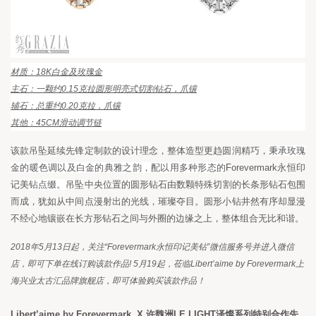
材质：
18K
白金及玫瑰金
主石：一颗约
0.15
克拉圆形明亮式切割钻石，爪镶
辅石：总重约
0.20
克拉，爪镶
其他：
45CM
滑动调节链
该款吊坠延续先锋定制款的设计理念，整体造型更趋圆润精巧，
秉承玫瑰
金的暖色调以及白金的典雅之韵，配以用多种形态的
Forevermark
永恒印
记美
钻点缀。
吊坠中央位置的圆形钻石由数颗特殊切割的长条形钻石包围
而成，犹如从中间点漫射出的光线，璀璨夺目。圆形小钻井然有序却显漫
不经心地镶嵌在长方形钻石之间与外圈的边缘之上，整体组合无比和谐。
2018
年
5
月
13
日起，关注
“Forevermark
永恒印记美钻
”
微信服务号并进入微信
店，即可下单在线订购该款作品
! 5
月
19
起，莅临
Libert
’aime by Forevermark
上
海兴业太古汇品牌旗舰店，即可体验购买该款作品！
Libert
’aime by Forevermark  X 
许魏洲
LE LIGHT
泽燦系列特别合作先