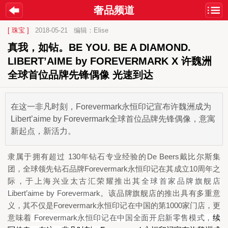
奢品频道
[ 珠宝 ]
2018-05-21
编辑：Elise
真我，如钻。BE YOU. BE A DIAMOND.  
LIBERT’AIME by FOREVERMARK X 许魏洲 
全球首位品牌先锋偶像 光速到达
在这一非凡时刻，Forevermark永恒印记宣布许魏洲成为
Libert’aime by Forevermark全球首位品牌先锋偶像，意寓
新起点，新活力。
 130
De Beers
隶属于拥有超过
年钻石专业经验的
戴比尔斯集
Forevermark
10
团，全球领先钻石品牌
永恒印记
在其成立
周年之
际，于上海兴业太古汇荣耀推出其
全球首家品牌旗舰店
Libert
’aime by Forevermark
。该品牌旗舰店的推出具有多重意
Forevermark
1000
义，其不仅是
永恒印记在中国的第
家门店，更
 Forevermark
意味着
永恒印记在中国全面开启新零售模式，
续