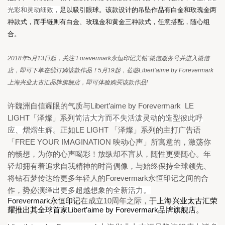
光彩和灵动细致，
足以吸引眼球。该款设计的吊坠作品有白金和玫瑰金两
种款式，而手链则有白金、玫瑰金和黄金三种款式，任意搭配，随心组
合。
2018
年
5
月
13
日起，关注
“Forevermark
永恒印记美钻
”
微信服务号并进入微信
店，即可下单在线订购该款作品！
5
月
19
起，莅临
Libert
’aime by Forevermark
上海兴业太古汇品牌旗舰店，即可体验购买该款作品
!
Libert
’aime by Forevermark  LE 
许魏洲自信耀眼的气质与
LIGHT
「泽燦」系列
简洁大方而不失活泼灵动的造型彼此呼
LE LIGHT 
应、熠熠生辉
。正如
「泽燦」系列的主打广告语
FREE YOUR IMAGINATION 
「
映动心声」所寓意的，激荡你
的畅想，为你的心声喝彩！放纵却不盲从，随性更要随心。年
轻却拥有着追求自我精神的时尚偶像，与始终保持全球领先、
Forevermark
将钻石梦传达给更多年轻人的
永恒印记
之间的合
作，势必
演绎出更多超越想象的全新活力。
Forevermark
10
永恒印记
在成立
周年之际，
于上海兴业太古汇荣
Libert’aime by Forevermark
耀推出其
全球首家
品牌旗舰店
。