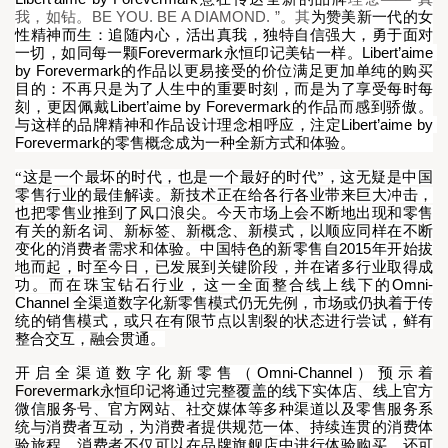
BE YOU. BE A DIAMOND. ”
我，如钻。
。其
为赞美新一代的女
性精神而生：追随内心，活出真我，独特自信强大，勇于面对
Forevermark
Libert’aime 
一切，如同每一颗
永恒印记美钻一样。
by Forevermark
的作品以更易接受的价位满足更加单纯的购买
目的：不再只是为了人生中的重要时刻，而是为了享受每时每
Libert’aime by Forevermark
刻，更因佩戴
的作品而感到骄傲。
Libert’aime by 
与这样的品牌精神和作品设计理念相呼应，注定
Forevermark
的零售概念成为一种全新方式和体验。
“这是一个最坏的时代，也是一个最好的时代”，这无疑是中国
零售行业的最佳解读。新技术正在给各行各业带来巨大冲击，
也把零售业推到了风口浪尖。今天市场上会不断地出现和零售
有关的新名词、新标签、新概念、新模式，以顺应同样在不断
2015
变化的消费者需求和体验。中国特色的新零售自
年开始拔
地而起，时至今日，已发展到关键阶段，并在诸多行业取得成
Omni-
功。而在珠宝钻石行业，这一全面整合线上线下的
Channel 
全渠道
数字化
新零售模式
仍无先例，市场或仍执着于传
统的销售模式，或只在有限节点以割裂的状态进行尝试，鲜有
整合交互，融会贯通。
Omni-Channel
开启全渠道数字化新零售
（
）预示着
Forevermark
永恒印记将
通
过完整
覆盖的
线
下实体店、线上官方
微信服务号、官方网站、社交媒体等多种渠道以及
零售服务系
统
与消费者互动，
为消费者
提供规范一体、持
续连贯
的
消费
体
验
旅程
。
消费者不
仅
可以在
品牌旗舰店中
进
行
体验购买
，
还
可