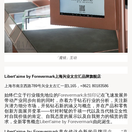
「魔镜」互动
Libert’aime by Forevermark
上海兴业太古汇
品牌旗舰店
:
上海市南京西路
789
号兴业太古汇一层
L165
，
+8621 80183586
Forevermark
始终伫立于行业领先地位的
永恒印记
在飞速发展并
带动产业同步向前的同时，亦着力于钻石行业的分析，关注新
兴潜力细分市场，开拓钻石新的涵义与概念，并在产品和零售
——
创新方面展开变革
针对时髦的千禧一代以及当代独立女性
对自我价值的肯定、自我态度的展示以及自我努力的犒赏的需
Libert’aime by Forevermark
求，全新零售概念
由此诞生。
Libert’aime by Forevermark
“
意在传达全新的品牌
理念——
真