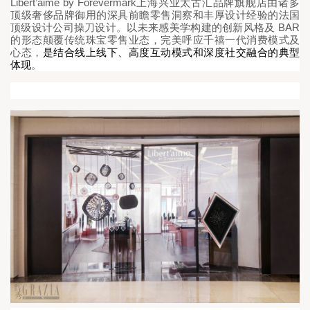
Libert’aime by Forevermark
上海兴业太古汇
品牌旗舰店
由诸多
顶级奢侈品牌御用的深具前瞻零售洞察和丰厚设计经验的法国
 BAR
顶级设计公司操刀设计。以未来感美学构建的创新风格及
的形
态颠
覆
传统
珠宝零售
业态
，完美呼
应
千禧一代消
费
模式及
心
态，
是结合线上线下、高度互动模式和深度社交融合的典型
体现
。