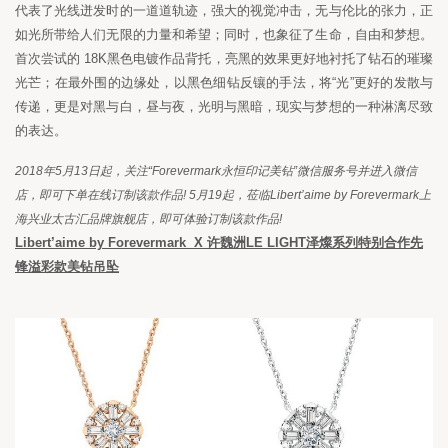
代表了光线迸发时的一道道轨迹，强大的视觉冲击，无与伦比的张力，正
如光所带给人们无限的力量和希望；同时，也象征了生命，自由和梦想。
首次尝试的
 18K
黑色电镀作品背托，亮黑的效果更好地衬托了钻石的璀璨
光芒；在最外围的边缘处，以黑色细钻反镶的手法，将
“
光
”
更好的发散与
传递，更是对黑与白，昼与夜，光明与黑暗，现实与梦想的一种淋漓尽致
的表达。
2018
年
5
月
13
日起，关注
“Forevermark
永恒印记美钻
”
微信服务号并进入微信
店，即可下单在线订制该款作品
! 5
月
19
起，莅临
Libert
’aime by Forevermark
上
海兴业太古汇品牌旗舰店，即可体验订制该款作品
!
Libert
’aime by Forevermark  X 
许魏洲
LE LIGHT
泽燦系列特别合作先
锋溢彩款美钻吊坠