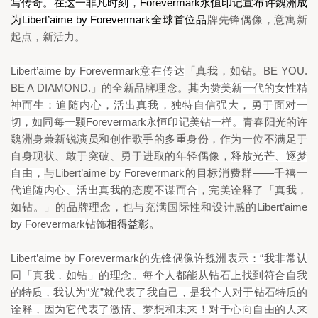
Forevermark
写传奇。在这一非凡时刻，
永恒印记宣布许魏洲成
Libert
’aime by Forevermark
为
全球首位品
牌先锋偶像，意寓新
起点，新活力。
Libert
’aime by Forevermark
BE YOU. 
意在传达
「真我，如钻。
BE A DIAMOND.
」的全新品牌理念。其
为赞美新一代的女性精
神而生：追随内心，活出真我，独特自信强大，勇于面对一
Forevermark
切，如同每一颗
永恒印记美钻一样。
青春阳光的许
魏洲身兼新锐演员和创作歌手的多重身份，作为一位不满足于
自身现状、敢于突破、勇于进取的年轻偶像，
释放光芒、逐梦
Libert
’
aime 
by Forevermark
——
自由，
与
的目标消费群
千禧一
代
追随内心、活出真我
的态度
不谋而合
，完美诠释了「真我，
Libert
’
aime 
如钻。」的品牌理念，也与充满
国际性和设计感的
by Forevermark
钻饰
相得益彰。
Libert
’aime by Forevermark
“
的先锋偶像许魏洲表示：
我非常认
同「真我，如钻」的理念。每个人都能从钻石上找到符合自我
“
”
的特质，我认为
光
就代表了我自己，是我个人对于钻石特质的
诠释，因为它代表了激情、梦想和未来！对于心向自由的人来