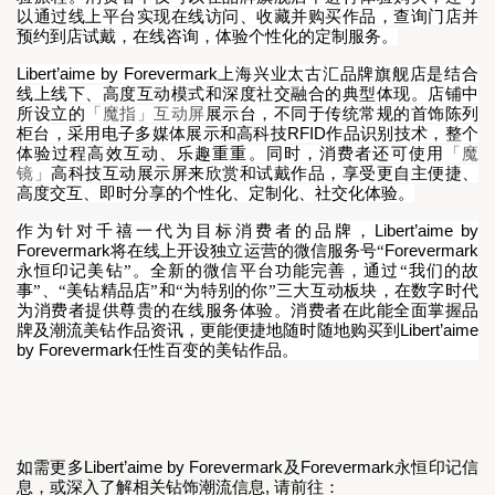
以通过线上平台实现在
线访问、收藏并购买作品，查询门店并
预约到店试戴，在线咨询，体验个性化的定制服务
。
Libert’aime by Forevermark
上海兴业太古汇品牌旗舰店是结合
线上线下、高度互动模式和深度社交融合的典型体现。店铺中
所设立的
「魔指」互动屏
展示台，不同于传统常规的首饰陈列
RFID
柜台，采用电子多媒体展示和高科技
作品识别技术，
整个
体验过程高效互动
、乐趣重重。同时，
消费者还可
使用
「魔
镜」
高科技互动展示屏来欣赏
和试戴作品，享受更自主便捷、
高度交互、即时分享的
个性化、定制化、社交化
体验。
Libert’aime by 
作为针对千禧一代为目标消费者的品牌，
Forevermark
Forevermark
将在线上开设独立运营的微信服务号“
永恒印记美钻”。全新的微信平台功能完善，通过“我们的故
事”、“美钻精品店”和“为特别的你”三大互动板块，在数字时代
为消费者提供尊贵的在线服务体验。消费者在此能全面掌握品
Libert’aime 
牌及潮流美钻作品资讯，更能便捷地随时随地购买到
by Forevermark
任性百变的美钻作品。
Libert’aime by Forevermark
Forevermark
如需更多
及
永恒印记信
, 
息，或深入了解相关钻饰潮流信息
请前往：