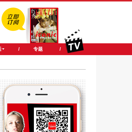
活
/
专题
/