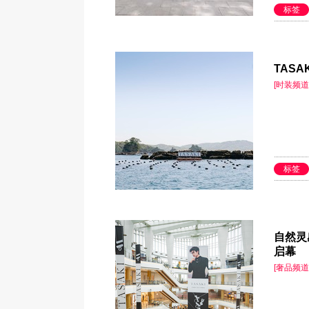
标签
TAS
[时装频道
标签
自然灵
启幕
[奢品频道