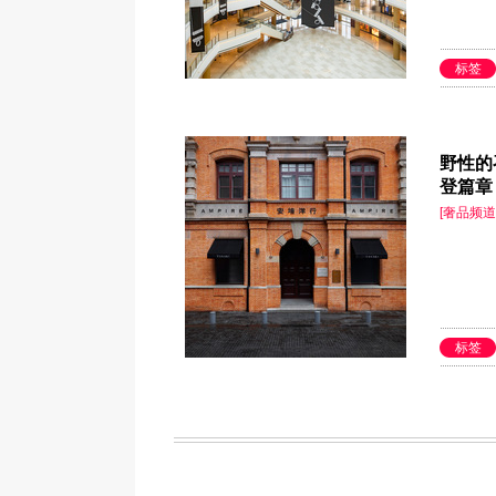
标签
野性的
登篇章 
[奢品频道
标签