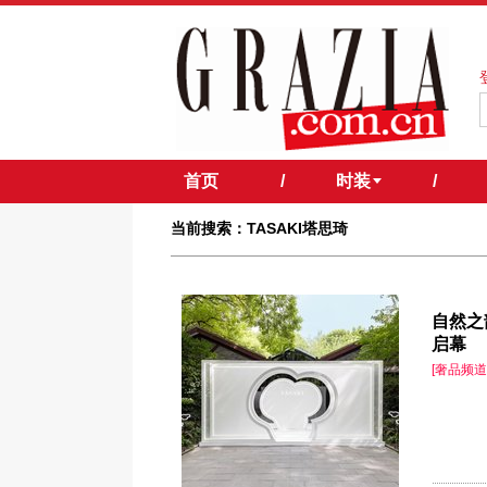
首页
/
时装
/
当前搜索：TASAKI塔思琦
自然之韵
启幕
[奢品频道