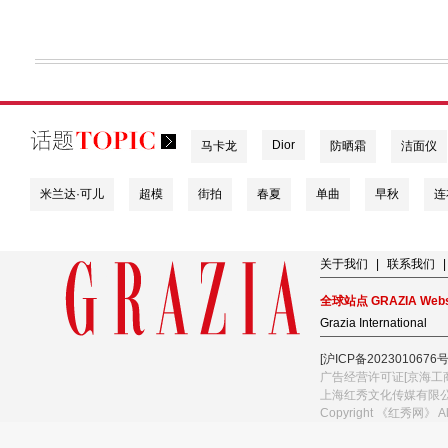
Dior
马卡龙
防晒霜
洁面仪
米兰达·可儿
超模
街拍
春夏
单曲
早秋
连
关于我们
|
联系我们
|
全球站点 GRAZIA Webs
Grazia International
[沪ICP备2023010676号
广告经营许可证[京海工商
上海红秀文化传媒有限
Copyright 《红秀网》 A