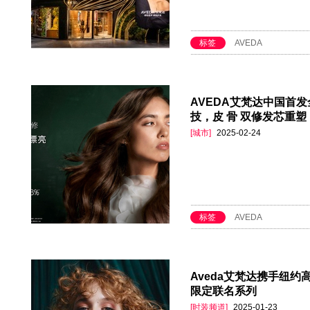
标签
AVEDA
AVEDA艾梵达中国首
技，皮 骨 双修发芯重塑
[城市]
2025-02-24
标签
AVEDA
Aveda艾梵达携手纽约
限定联名系列
[时装频道]
2025-01-23