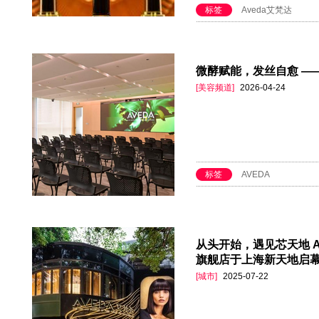
标签
Aveda艾梵达
微酵赋能，发丝自愈 ——
[美容频道]
2026-04-24
标签
AVEDA
从头开始，遇见芯天地 
旗舰店于上海新天地启
[城市]
2025-07-22