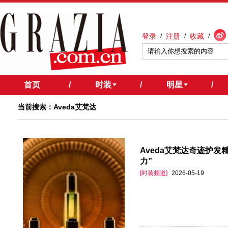
登录
注册
收藏
/
/
/
首页
/
时装
/
明星
/
当前搜索：Aveda艾梵达
Aveda艾梵达奇迹护
力”
[时装频道]
2026-05-19