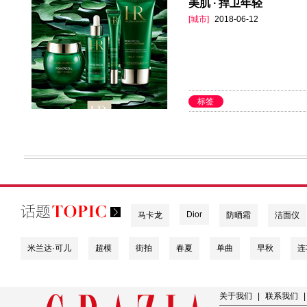
美肌 ∙ 捍卫年轻
[城市]
2018-06-12
标签
Dior
马卡龙
防晒霜
洁面仪
米兰达·可儿
超模
街拍
春夏
单曲
早秋
连
关于我们
|
联系我们
|