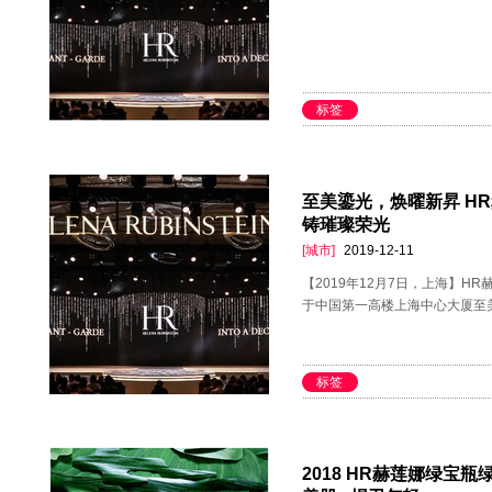
标签
至美鎏光，焕曜新昇 H
铸璀璨荣光
[城市]
2019-12-11
【2019年12月7日，上海】HR
于中国第一高楼上海中心大厦至
标签
2018 HR赫莲娜绿宝