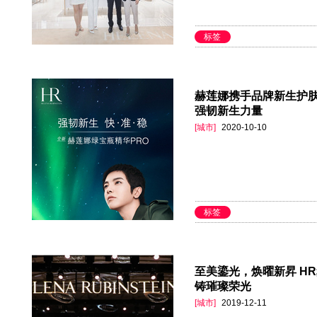
标签
赫莲娜携手品牌新生护肤
强韧新生力量
[城市]
2020-10-10
标签
至美鎏光，焕曜新昇 H
铸璀璨荣光
[城市]
2019-12-11