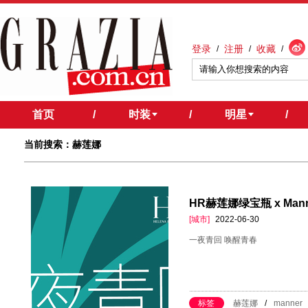
登录
注册
收藏
/
/
/
首页
/
时装
/
明星
/
当前搜索：赫莲娜
HR赫莲娜绿宝瓶 x Mann
[城市]
2022-06-30
一夜青回 唤醒青春
标签
赫莲娜
/
manner