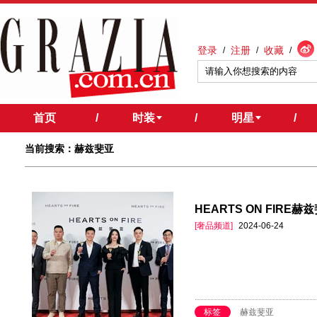
登录
注册
收藏
/
/
/
首页
/
时装
/
明星
/
当前搜索：赫兹斐亚
HEARTS ON FIR
[奢品频道]
2024-06-24
标签
赫兹斐亚