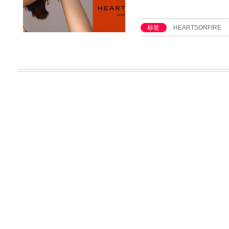
标签
HEARTSONFIRE