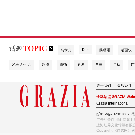
Dior
马卡龙
防晒霜
洁面仪
米兰达·可儿
超模
街拍
春夏
单曲
早秋
连
关于我们
|
联系我们
|
全球站点 GRAZIA Webs
Grazia International
[沪ICP备2023010676号
广告经营许可证[京海工商
上海红秀文化传媒有限
Copyright 《红秀网》 A