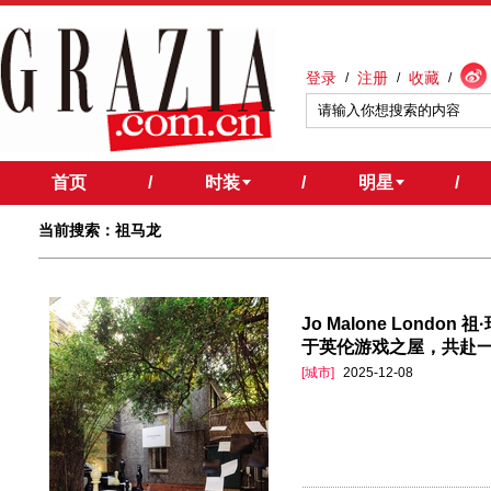
登录
注册
收藏
/
/
/
首页
/
时装
/
明星
/
当前搜索：祖马龙
Jo Malone Lond
于英伦游戏之屋，共赴
[城市]
2025-12-08