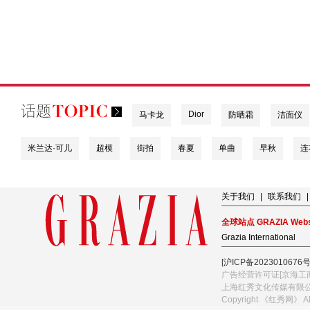
Dior
马卡龙
防晒霜
洁面仪
米兰达·可儿
超模
街拍
春夏
单曲
早秋
连
关于我们
|
联系我们
|
全球站点 GRAZIA Webs
Grazia International
[沪ICP备2023010676号
广告经营许可证[京海工商
上海红秀文化传媒有限
Copyright 《红秀网》 A