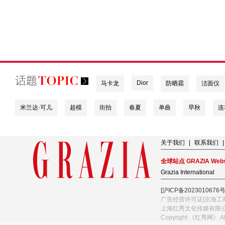
Dior
马卡龙
防晒霜
洁面仪
米兰达·可儿
超模
街拍
春夏
单曲
早秋
连
关于我们
|
联系我们
|
全球站点 GRAZIA Webs
Grazia International
[沪ICP备2023010676号
广告经营许可证[京海工商
上海红秀文化传媒有限
Copyright 《红秀网》 A