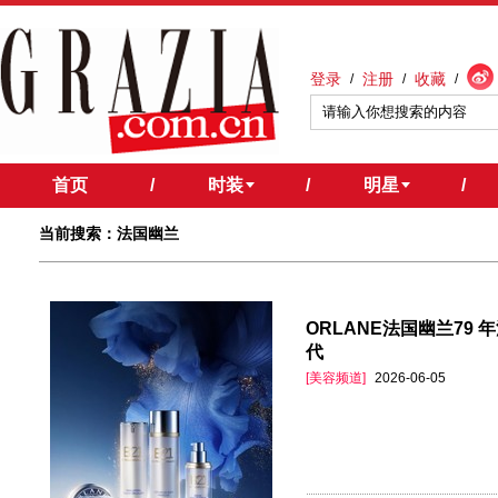
登录
注册
收藏
/
/
/
首页
/
时装
/
明星
/
当前搜索：法国幽兰
ORLANE法国幽兰79
代
[美容频道]
2026-06-05