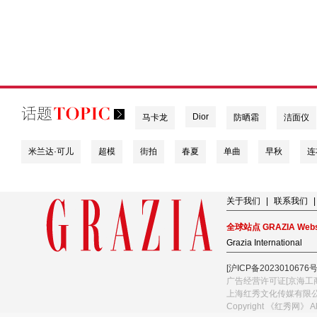
Dior
马卡龙
防晒霜
洁面仪
米兰达·可儿
超模
街拍
春夏
单曲
早秋
连
关于我们
|
联系我们
|
全球站点 GRAZIA Webs
Grazia International
[沪ICP备2023010676号
广告经营许可证[京海工商
上海红秀文化传媒有限
Copyright 《红秀网》 A