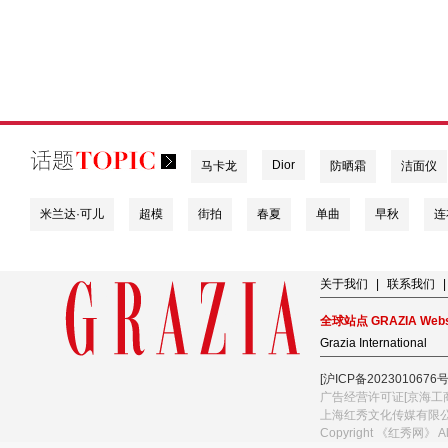
Dior
马卡龙
防晒霜
洁面仪
米兰达·可儿
超模
街拍
春夏
单曲
早秋
连
关于我们
|
联系我们
|
全球站点 GRAZIA Webs
Grazia International
[沪ICP备2023010676号
广告经营许可证[京海工商
上海红秀文化传媒有限
Copyright 《红秀网》 A