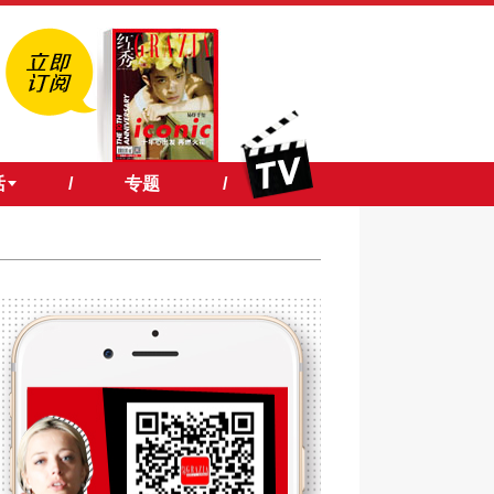
活
/
专题
/