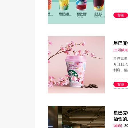
标签
星巴克
[生活频道
星巴克将
月1日起
利店、精
标签
星巴克
酒饮的
[城市]
20