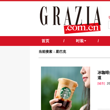
首页
/
时装
/
当前搜索：星巴克
冰咖啡
道
[城市]
20