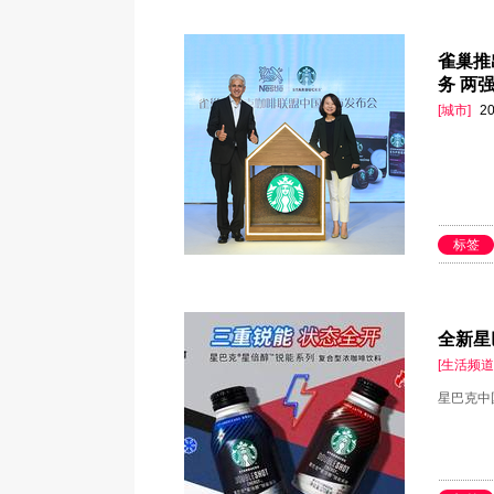
雀巢推
务 两
[城市]
20
标签
全新星
[生活频道
星巴克中