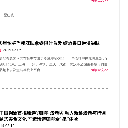
阅读全文>>
星巴克
®星怡杯™樱花味拿铁限时首发 绽放春日烂漫滋味
]
2019-03-05
盎然春意装入其首款季节限定冷藏即饮饮品——星怡杯™樱花味拿铁，3
陆续于北京、上海、广州、深圳、重庆、成都、武汉等全国主要城市的便
品超市以及盒马等线上平台。
阅读全文>>
中国创新首推臻选®咖啡·焙烤坊 融入新鲜焙烤与特调
意式美食文化 打造臻选咖啡全“星”体验
19-02-15