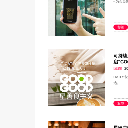
- 为会
标签
可持续
启“G
[城市]
20
OATL
选。
标签
星巴克