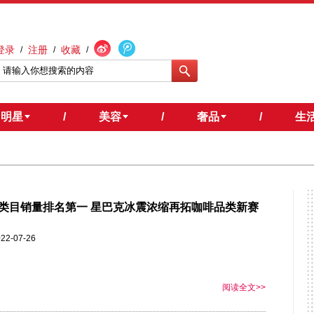
登录
注册
收藏
/
/
/
明星
/
美容
/
奢品
/
生
类目销量排名第一 星巴克冰震浓缩再拓咖啡品类新赛
22-07-26
阅读全文>>