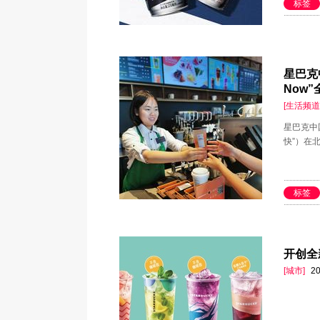
标签
星巴克中
Now
[生活频道
星巴克中国
快”）在
标签
开创全
[城市]
20