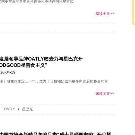
员带来更丰富的星星兑换选择和更快速的积星方式
阅读全文>>
发展领导品牌OATLY噢麦力与星巴克开
OODGOOD星善食主义”
20-04-29
Y专注于研究燕麦近三十年，致力于让植物奶成为更多家庭厨房餐桌的首
阅读全文>>
OATLY
/
星巴克
中国首推全新精品咖啡品类“威士忌桶酿咖啡” 开启桶