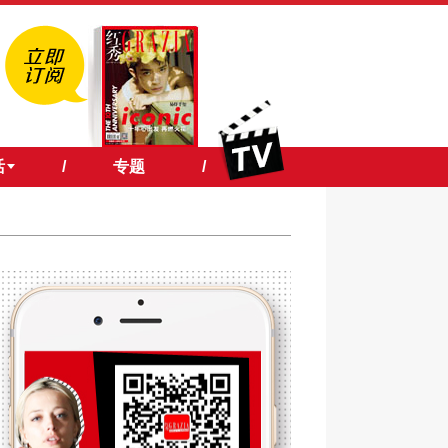
活
/
专题
/