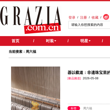
登录
注册
收藏
/
/
/
首页
/
时装
/
明星
/
当前搜索：周六福
器以载道：非遗珠宝里
[奢品频道]
2026-05-08
标签
周六福