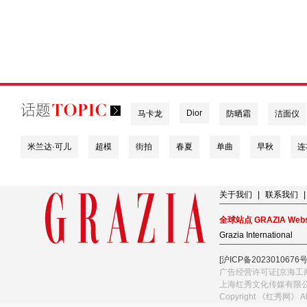
Dior
马卡龙
防晒霜
洁面仪
米兰达·可儿
超模
街拍
春夏
单曲
早秋
连
关于我们
|
联系我们
|
全球站点 GRAZIA Webs
Grazia International
[沪ICP备2023010676号
广告经营许可证[京海工商
上海红秀文化传媒有限
Copyright 《红秀网》 A