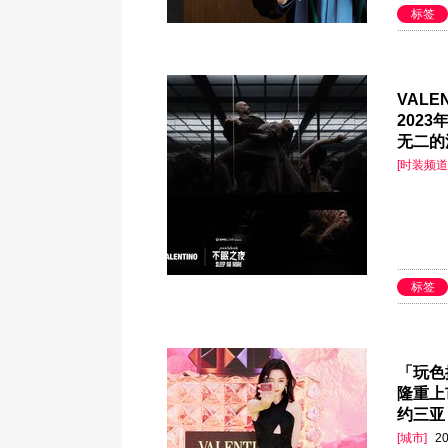
标签
VAL
202
无二的
[时装频道
标签
「玩色
隆重上
约三亚
[城市]
20