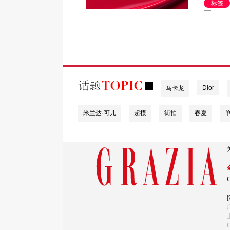
标签
Dior
马卡龙
米兰达·可儿
超模
街拍
春夏
G