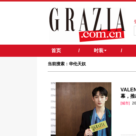
首页
/
时装
/
当前搜索：华伦天奴
VAL
幕，推出
[城市]
20