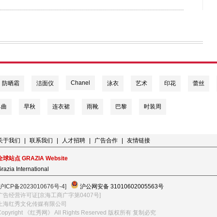
Chanel
防晒霜
洁面仪
泳衣
艺术
印花
蕾丝
单曲
早秋
连衣裙
雨靴
巴黎
时装周
关于我们
|
联系我们
|
人才招聘
|
广告合作
|
友情链接
全球站点 GRAZIA Website
razia International
[沪ICP备2023010676号-4]
沪公网安备 31010602005563号
广告经营许可证[京海工商广字第0407号]
上海红秀文化传媒有限公司
Copyright 《红秀网》 All Rights Reserved 版权所有 复制必究