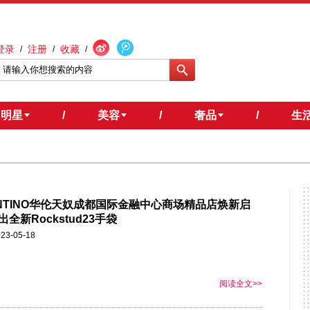
登录
注册
收藏
/
/
/
明星
/
美容
/
奢品
/
生
ENTINO华伦天奴成都国际金融中心商场精品店焕新启
全新Rockstud23手袋
23-05-18
阅读全文>>