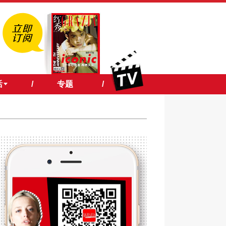
活
/
专题
/