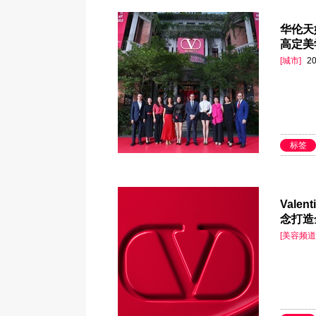
华伦天
高定美
[城市]
20
标签
Vale
念打造
[美容频道