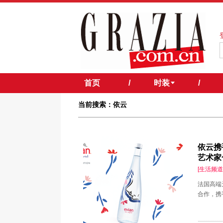
首页
/
时装
/
当前搜索：依云
依云携手
艺术家
[生活频道
法国高端天
合作，携