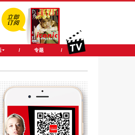
活
/
专题
/