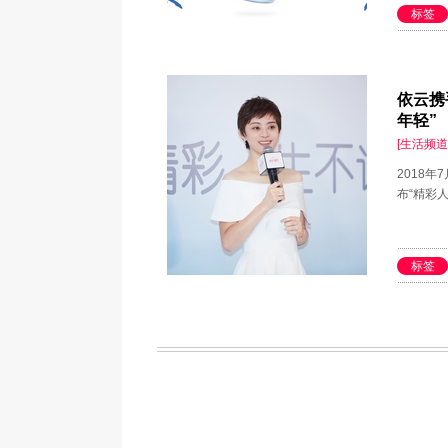
标签
依云携
年轻”
[生活频道
2018
布“精彩
标签