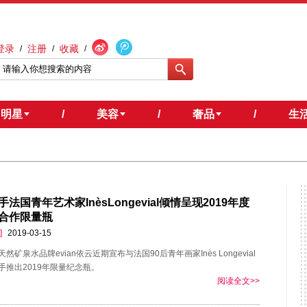
登录
注册
收藏
/
/
/
明星
/
美容
/
奢品
/
生
法国青年艺术家InèsLongevial倾情呈现2019年度
合作限量瓶
]
2019-03-15
然矿泉水品牌evian依云近期宣布与法国90后青年画家Inès Longevial
手推出2019年限量纪念瓶。
阅读全文>>