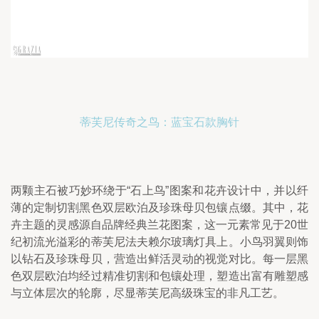
蒂芙尼传奇之鸟：蓝宝石款胸针
两颗主石被巧妙环绕于“石上鸟”图案和花卉设计中，并以纤
薄的定制切割黑色双层欧泊及珍珠母贝包镶点缀。其中，花
卉主题的灵感源自品牌经典兰花图案，这一元素常见于20世
纪初流光溢彩的蒂芙尼法夫赖尔玻璃灯具上。小鸟羽翼则饰
以钻石及珍珠母贝，营造出鲜活灵动的视觉对比。每一层黑
色双层欧泊均经过精准切割和包镶处理，塑造出富有雕塑感
与立体层次的轮廓，尽显蒂芙尼高级珠宝的非凡工艺。