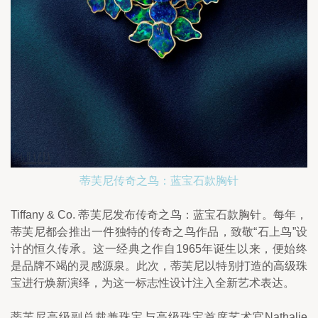
蒂芙尼传奇之鸟：蓝宝石款胸针
Tiffany & Co. 蒂芙尼发布传奇之鸟：蓝宝石款胸针。每年，
蒂芙尼都会推出一件独特的传奇之鸟作品，致敬“石上鸟”设
计的恒久传承。这一经典之作自1965年诞生以来，便始终
是品牌不竭的灵感源泉。此次，蒂芙尼以特别打造的高级珠
宝进行焕新演绎，为这一标志性设计注入全新艺术表达。
蒂芙尼高级副总裁兼珠宝与高级珠宝首席艺术官Nathalie 