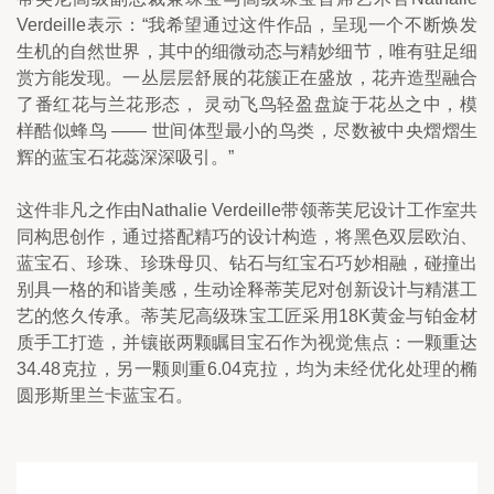
Verdeille表示：“我希望通过这件作品，呈现一个不断焕发
生机的自然世界，其中的细微动态与精妙细节，唯有驻足细
赏方能发现。一丛层层舒展的花簇正在盛放，花卉造型融合
了番红花与兰花形态， 灵动飞鸟轻盈盘旋于花丛之中，模
样酷似蜂鸟 —— 世间体型最小的鸟类，尽数被中央熠熠生
辉的蓝宝石花蕊深深吸引。”
这件非凡之作由Nathalie Verdeille带领蒂芙尼设计工作室共
同构思创作，通过搭配精巧的设计构造，将黑色双层欧泊、
蓝宝石、珍珠、珍珠母贝、钻石与红宝石巧妙相融，碰撞出
别具一格的和谐美感，生动诠释蒂芙尼对创新设计与精湛工
艺的悠久传承。蒂芙尼高级珠宝工匠采用18K黄金与铂金材
质手工打造，并镶嵌两颗瞩目宝石作为视觉焦点：一颗重达
34.48克拉，另一颗则重6.04克拉，均为未经优化处理的椭
圆形斯里兰卡蓝宝石。