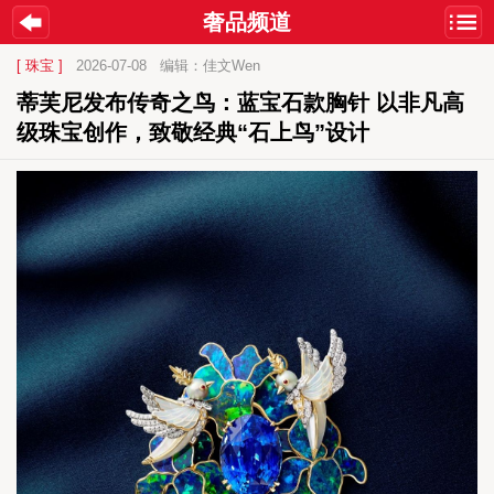
奢品频道
[ 珠宝 ]
2026-07-08
编辑：佳文Wen
蒂芙尼发布传奇之鸟：蓝宝石款胸针 以非凡高
级珠宝创作，致敬经典“石上鸟”设计