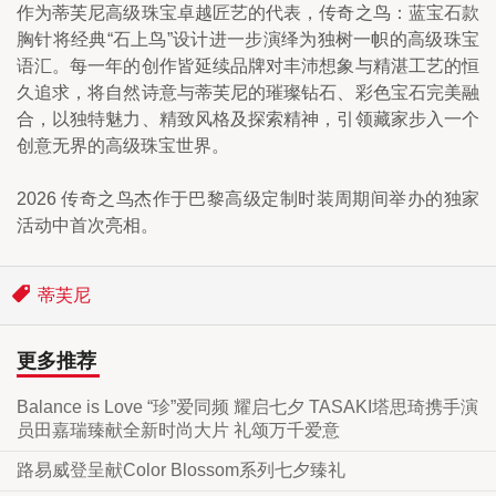
作为蒂芙尼高级珠宝卓越匠艺的代表，传奇之鸟：蓝宝石款
胸针将经典“石上鸟”设计进一步演绎为独树一帜的高级珠宝
语汇。每一年的创作皆延续品牌对丰沛想象与精湛工艺的恒
久追求，将自然诗意与蒂芙尼的璀璨钻石、彩色宝石完美融
合，以独特魅力、精致风格及探索精神，引领藏家步入一个
创意无界的高级珠宝世界。
2026 传奇之鸟杰作于巴黎高级定制时装周期间举办的独家
活动中首次亮相。
蒂芙尼
更多推荐
Balance is Love “珍”爱同频 耀启七夕 TASAKI塔思琦携手演
员田嘉瑞臻献全新时尚大片 礼颂万千爱意
路易威登呈献Color Blossom系列七夕臻礼