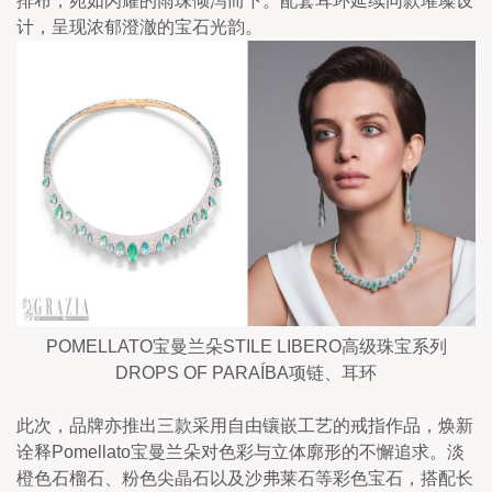
排布，宛如闪耀的雨珠倾泻而下。配套耳环延续同款璀璨设
计，呈现浓郁澄澈的宝石光韵。
POMELLATO宝曼兰朵STILE LIBERO高级珠宝系列
DROPS OF PARAÍBA项链、耳环
此次，品牌亦推出三款采用自由镶嵌工艺的戒指作品，焕新
诠释Pomellato宝曼兰朵对色彩与立体廓形的不懈追求。淡
橙色石榴石、粉色尖晶石以及沙弗莱石等彩色宝石，搭配长