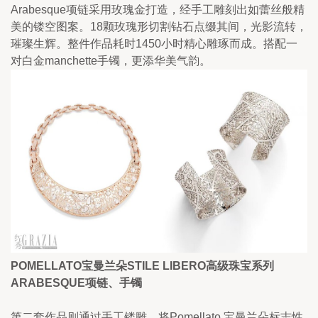
Arabesque项链采用玫瑰金打造，经手工雕刻出如蕾丝般精
美的镂空图案。18颗玫瑰形切割钻石点缀其间，光影流转，
璀璨生辉。整件作品耗时1450小时精心雕琢而成。搭配一
对白金manchette手镯，更添华美气韵。
POMELLATO宝曼兰朵STILE LIBERO高级珠宝系列
ARABESQUE项链、手镯
第二套作品则通过手工镂雕，将Pomellato 宝曼兰朵标志性