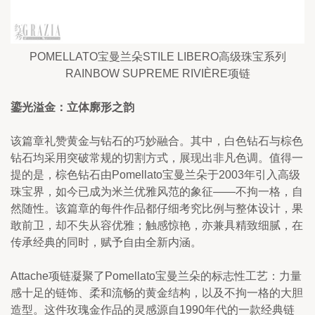
POMELLATO宝曼兰朵STILE LIBERO高级珠宝系列
RAINBOW SUPREME RIVIÈRE项链
鎏光溢金：立体廓形之韵
该篇章礼赞黄金与钻石的巧妙融合。其中，白色钻石与棕色
钻石均采用突破常规的切割方式，展现出非凡色调。值得一
提的是，棕色钻石由Pomellato宝曼兰朵于2003年引入高级
珠宝界，如今已成为米兰优雅风范的象征——不拘一格，自
然随性。该篇章的每件作品都仔细考究比例与整体设计，果
敢前卫，却不失从容优雅；触感惊艳，亦兼具精致细腻，在
传承经典的同时，赋予自由全新内涵。
Attache项链凝聚了Pomellato宝曼兰朵的标志性工艺：力量
感十足的链饰、柔和流畅的黄金结构，以及不拘一格的大胆
造型。这件玫瑰金作品的灵感源自1990年代的一款经典链