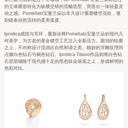
的立体廓形转化为纵横交错的流畅造型，营造出一抹轻盈灵
动之感。Pomellato宝曼兰朵以非凡设计重塑镂空花纹，复
刻链条自然流转的柔美弧度。
Ipnotica戒指与耳环，重新诠释Pomellato宝曼兰朵的现代几
何美学，为古老的黄金镂空工艺注入全新活力。圆润的轮廓
之上，不对称设计流淌出自然和谐之美。精妙的浮雕纹理间
点缀白色钻石与褐色钻石。Ipnotica Titanio作品则将白色钻
石层层铺陈于现代感十足的黑色钛金基底之上，形成鲜明的
色彩对比。