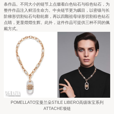
条作品。不同大小的链节上点缀着白色钻石与棕色钻石，为
整件作品注入鲜活生命力。中央链节更为瞩目，以密镶与长
阶梯形切割钻石勾勒轮廓，再以四颗祖母绿形切割棕色钻石
点睛，更显熠熠生辉。此外，这件作品可提供三种不同的佩
戴方式。
POMELLATO宝曼兰朵STILE LIBERO高级珠宝系列
ATTACHE项链