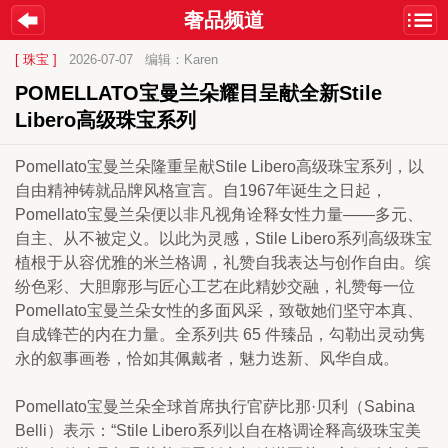
奢品频道
[ 珠宝 ]
2026-07-07
编辑：Karen
POMELLATO宝曼兰朵耀目呈献全新Stile 
Libero高级珠宝系列
Pomellato宝曼兰朵隆重呈献Stile Libero高级珠宝系列，以
自由精神铸就品牌风格宣言。自1967年诞生之日起，
Pomellato宝曼兰朵便以非凡视角诠释女性力量——多元、
自主、从不被定义。以此为灵感，Stile Libero系列高级珠宝
植根于从容优雅的米兰格调，礼赞自我表达与创作自由。缤
纷色彩、大胆廓形与匠心工艺在此精妙交融，礼赞每一位
Pomellato宝曼兰朵女性的多面风采，致敬她们坚守本真、
自成锋芒的内在力量。全系列共 65 件臻品，勾勒出灵动隽
永的叙事画卷，恰如其佩戴者，魅力迭新、风华自成。
Pomellato宝曼兰朵全球首席执行官萨比那·贝利（Sabina 
Belli）表示：“Stile Libero系列以自在格调诠释高级珠宝美