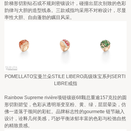
阶梯形切割钻石或不规则密镶设计，碰撞出层次别致的色彩
韵律与大胆的造型线条。三款戒指均采用不对称设计，尽显
率性大胆、自由蓬勃的瞩目风采。
POMELLATO宝曼兰朵STILE LIBERO高级珠宝系列SERTI 
LIBRE戒指
Rainbow Supreme rivière项链镶嵌68颗总重逾157克拉的圆
形切割碧玺，色彩从透明渐变至粉、黄、绿，层层晕染，仿
佛一道落于颈间的彩虹。品牌标志性的gourmette 链节融入
设计，诠释几何美感，巧妙平衡浓郁丰富的色彩与松弛自然
的精致质感。