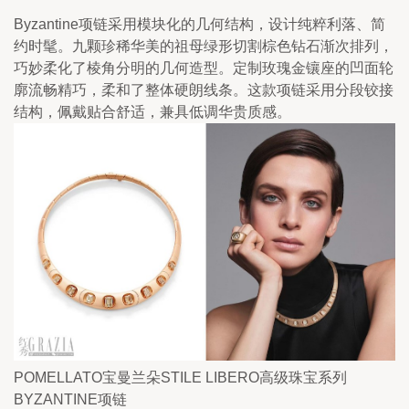
Byzantine项链采用模块化的几何结构，设计纯粹利落、简
约时髦。九颗珍稀华美的祖母绿形切割棕色钻石渐次排列，
巧妙柔化了棱角分明的几何造型。定制玫瑰金镶座的凹面轮
廓流畅精巧，柔和了整体硬朗线条。这款项链采用分段铰接
结构，佩戴贴合舒适，兼具低调华贵质感。
POMELLATO宝曼兰朵STILE LIBERO高级珠宝系列
BYZANTINE项链