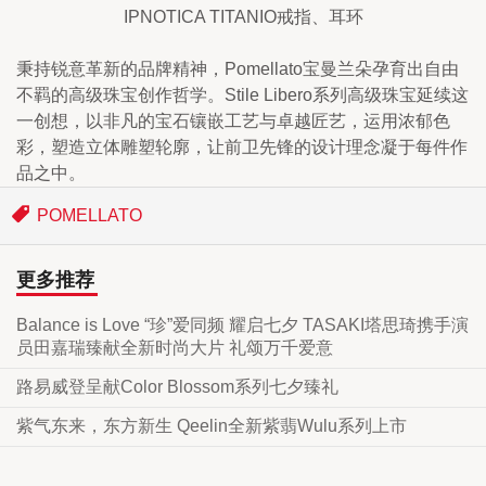
IPNOTICA TITANIO戒指、耳环
秉持锐意革新的品牌精神，Pomellato宝曼兰朵孕育出自由
不羁的高级珠宝创作哲学。Stile Libero系列高级珠宝延续这
一创想，以非凡的宝石镶嵌工艺与卓越匠艺，运用浓郁色
彩，塑造立体雕塑轮廓，让前卫先锋的设计理念凝于每件作
品之中。
POMELLATO
更多推荐
Balance is Love “珍”爱同频 耀启七夕 TASAKI塔思琦携手演
员田嘉瑞臻献全新时尚大片 礼颂万千爱意
路易威登呈献Color Blossom系列七夕臻礼
紫气东来，东方新生 Qeelin全新紫翡Wulu系列上市