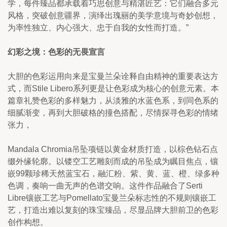
学，每件臻品都承载着巧思创意与精湛匠艺：它们融合多元
风格，突破创意疆界，演绎出瑰丽的美学意境与奇妙创想，
为率性独立、内心强大、忠于自我的女性而打造。”
幻彩之境：色彩的无畏宣言
大胆的色彩运用向来是宝曼兰朵诠释自由精神的重要表达方
式，而Stile Libero系列更是让色彩成为核心的创意元素。本
篇章礼赞色彩的多样魅力，从淡雅的水蓝色系，到同色系的
细腻渐变，再到大胆破格的撞色搭配，尽情探寻色彩的情绪
张力，
Mandala Chromia吊坠项链以黄金材质打造，以棕色钻石点
缀外缘轮廓。以镂空工艺雕刻而成的吊坠成为瞩目焦点，镶
嵌99颗珍稀天然蓝宝石，融汇粉、紫、黄、蓝、橙、绿多种
色调，奏响一曲无声的色谱交响。这件作品融合了Serti 
Libre镶嵌工艺与Pomellato宝曼兰朵标志性的不规则镶嵌工
艺，打造出难以复刻的珠宝臻品，尽显品牌大胆前卫的色彩
创作构想。