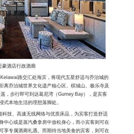
万豪酒店行政酒廊
和Kelawai路交汇处海滨，将现代五星舒适与乔治城的
距离乔治城世界文化遗产核心区、槟城山、极乐寺及
咫尺之遥，步行即可到达葛尼湾（Gurney Bay），是宾客
浸式本地生活的理想落脚处。
智能科技、高速无线网络与优质床品，为宾客打造舒适
身中心或是蒸汽桑拿房中放松身心，而小宾客则可在
可享专属酒廊礼遇。而期待当地美食的宾客，则可在