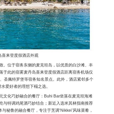
岛喜来登度假酒店外观
致。位于宿务东侧的麦克坦岛，以优质的白沙滩、丰
落于此的宿雾麦丹岛喜来登度假酒店距离宿务机场仅
园、圣佩特罗堡等宿务知名景点。此外，酒店紧邻多个
，是潜水爱好者的理想下榻之选。
化巧妙融合的餐厅：Buhi Bar坐落在麦克坦海滩
吃与特调鸡尾酒巧妙结合；新近入选米其林指南推荐
日本与秘鲁的融合餐厅，专注于烹调‘Nikkei’风味菜肴，