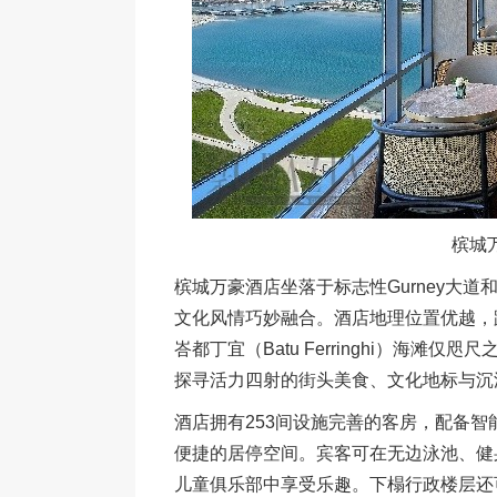
槟城
槟城万豪酒店坐落于标志性Gurney大道
文化风情巧妙融合。酒店地理位置优越，
峇都丁宜（Batu Ferringhi）海滩仅
探寻活力四射的街头美食、文化地标与沉
酒店拥有253间设施完善的客房，配备
便捷的居停空间。宾客可在无边泳池、健
儿童俱乐部中享受乐趣。下榻行政楼层还