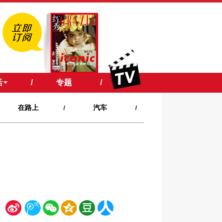
活
/
专题
/
在路上
汽车
/
/
新
腾
微
空
豆
人