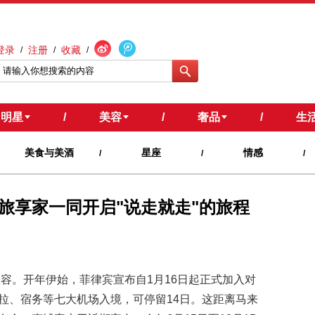
登录
注册
收藏
/
/
/
明星
/
美容
/
奢品
/
生
美食与美酒
星座
情感
/
/
/
旅享家一同开启"说走就走"的旅程
从容。开年伊始，菲律宾宣布自1月16日起正式加入对
拉、宿务等七大机场入境，可停留14日。这距离马来