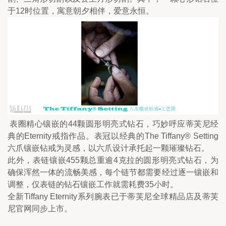
于12时位置，寓意朝夕相伴，爱意永恒。
表圈精心镶嵌的44颗圆形明亮式钻石，巧妙呼应蒂芙尼经
典的Eternity戒指作品。表冠以经典的The Tiffany® Setting
六爪镶嵌钻戒为灵感，以六爪设计承托起一颗璀璨钻石。
此外，表链镶嵌455颗总重逾4克拉的圆形明亮式钻石，为
确保浑然一体的流畅美感，每个链节都需要经过逐一镶嵌和
调整，仅表链的钻石镶嵌工作就需耗费35小时。
全新Tiffany Eternity系列腕表已于蒂芙尼全球精品店及蒂芙
尼官网同步上市。