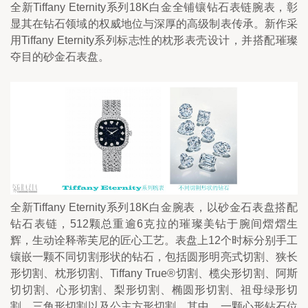
全新Tiffany Eternity系列18K白金全铺镶钻石表链腕表，彰
显其在钻石领域的权威地位与深厚的高级制表传承。新作采
用Tiffany Eternity系列标志性的枕形表壳设计，并搭配璀璨
夺目的砂金石表盘。
全新Tiffany Eternity系列18K白金腕表，以砂金石表盘搭配
钻石表链，512颗总重逾6克拉的璀璨美钻于腕间熠熠生
辉，生动诠释蒂芙尼的匠心工艺。表盘上12个时标分别手工
镶嵌一颗不同切割形状的钻石，包括圆形明亮式切割、狭长
形切割、枕形切割、Tiffany True®切割、榄尖形切割、阿斯
切切割、心形切割、梨形切割、椭圆形切割、祖母绿形切
割、三角形切割以及公主方形切割。其中，一颗心形钻石位