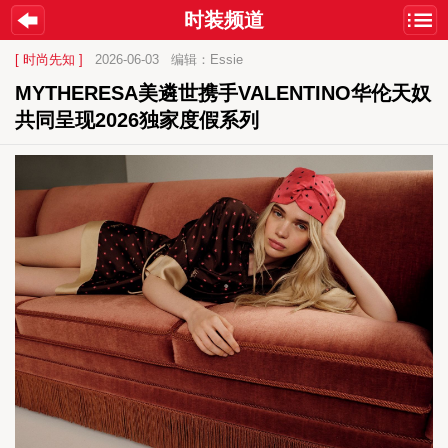
时装频道
[ 时尚先知 ]
2026-06-03
编辑：Essie
MYTHERESA美遴世携手VALENTINO华伦天奴
共同呈现2026独家度假系列