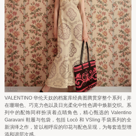
VALENTINO 华伦天奴的档案库经典图腾贯穿整个系列，并
在珊瑚色、巧克力色以及日光柔化中性色调中焕新交织。系
列中的配饰同样扮演着点睛角色，精心甄选的 Valentino 
Garavani 鞋履与包袋，包括 Locò 和 VSling 手袋系列的全
新演绎之作，皆以相呼应的印花与配色呈现，为每套造型增
添和谐层次感。