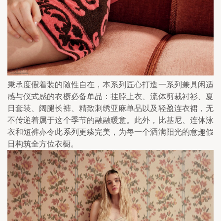
秉承度假着装的随性自在，本系列匠心打造一系列兼具闲适
感与仪式感的衣橱必备单品：挂脖上衣、流体剪裁衬衫、夏
日套装、阔腿长裤、精致刺绣亚麻单品以及轻盈连衣裙，无
不传递着属于这个季节的融融暖意。此外，比基尼、连体泳
衣和短裤亦令此系列更臻完美，为每一个洒满阳光的意趣假
日构筑全方位衣橱。