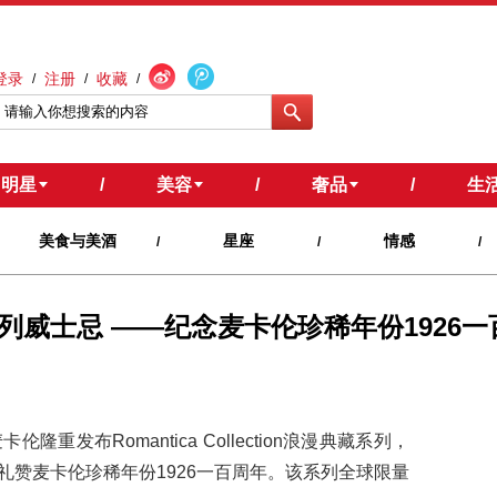
登录
注册
收藏
/
/
/
明星
/
美容
/
奢品
/
生
美食与美酒
星座
情感
/
/
/
威士忌 ——纪念麦卡伦珍稀年份1926一
发布Romantica Collection浪漫典藏系列，
礼赞麦卡伦珍稀年份1926一百周年。该系列全球限量