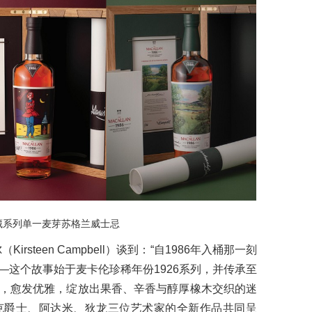
藏系列单一麦芽苏格兰威士忌
steen Campbell）谈到：“自1986年入桶那一刻
—这个故事始于麦卡伦珍稀年份1926系列，并传承至
，愈发优雅，绽放出果香、辛香与醇厚橡木交织的迷
克爵士、阿达米、狄龙三位艺术家的全新作品共同呈