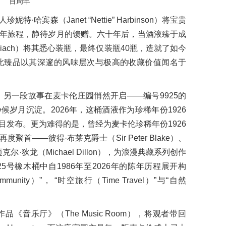
百周年
宾森（Janet “Nettie” Harbinson）将宝贵
年旅程，静待岁月的馈赠。六十年后，当酒液臻于成
Shiach）将其悉心装瓶，最终仅装瓶40瓶，造就了如今
。此臻品以其深邃的风味层次与极高的收藏价值闻名于
，另一段故事在麦卡伦庄园悄然开启——编号9925的
岁月沉淀。2026年，这桶酒液作为珍稀年份1926
目发布。更为难得的是，曾经为麦卡伦珍稀年份1926
——彼得·布莱克爵士（Sir Peter Blake）、
迈克尔·狄龙（Michael Dillon），为浪漫典藏系列创作
5号橡木桶中自1986年至2026年的陈年历程展开构
ity）”， “时空旅行（Time Travel）”与“自然
音乐厅》（The Music Room），将观者带回