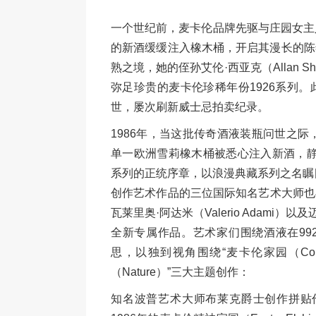
一个世纪前，麦卡伦品牌先驱与庄园女主人珍妮特·哈
的新酒缓缓注入橡木桶，开启其漫长的陈
熟之境，她的侄孙艾伦·西亚克（Allan 
弥足珍贵的麦卡伦珍稀年份1926系列
世，屡次刷新威士忌拍卖纪录。
1986年，当这批传奇酒液装瓶问世之际
单一欧洲雪莉橡木桶被悉心注入新酒，静候
系列的正统序章，以浪漫典藏系列之名瞩
创作艺术作品的三位国际知名艺术大师也再度聚首
瓦莱里奥·阿达米（Valerio Adami）以及
全新专属作品。艺术家们围绕酒液在992
思，以独到视角围绕“麦卡伦家园（Commun
（Nature）”三大主题创作：
知名波普艺术大师布莱克爵士创作拼贴作品《