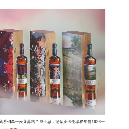
。
on 浪漫典藏系列单一麦芽苏格兰威士忌，纪念麦卡伦珍稀年份1926一