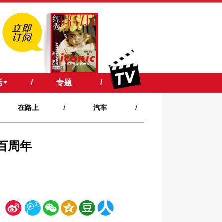
活
/
专题
/
在路上
汽车
/
/
百周年
新
腾
微
空
豆
人