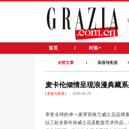
首页
/
时装
/
全部文章
乐活与生活
/
/
麦卡伦倾情呈现浪漫典藏系列
[ 美食与美酒 ]
2026-05-29
享誉全球的单一麦芽苏格兰威士忌品牌麦卡伦隆重
以三款全新年份威士忌及配套艺术作品，