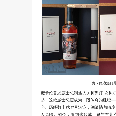
麦卡伦浪漫典
麦卡伦首席威士忌制酒大师柯斯汀·坎贝尔（Kir
起，这款威士忌便成为一段传奇的延续—
今。历经数十载岁月沉淀，酒液悄然蜕变
人风味。如今，看到这款威士忌与布莱