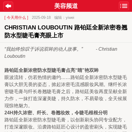
美容频道
[ 今天用什么 ]
2025-09-18
编辑：yiwei
CHRISTIAN LOUBOUTIN 路铂廷全新浓密卷翘
防水型睫毛膏亮眼上市
“我始终惊叹于诉说双眸的动人故事。”           - Christian 
Louboutin
路铂廷全新浓密防水型睫毛膏点亮“睛”艳双眸
眼波流转，仿若热情的邀约……路铂廷全新浓密防水型睫毛
膏以大胆无畏的姿态，掀起浓密毛流感眼妆风潮。继纤长浓
密睫毛膏与纤长卷翘睫毛膏之后，路铂廷美妆再度呈献全新
力作，一抹打造深邃美睫，持久防水，不易晕妆，全天候展
现惊艳魅力。
24H持久浓密、纤长、卷翘妆效，令睫毛根根分明
路铂廷全新浓密防水型睫毛膏，以创新刷头协同专业配方，
打造深邃眼妆。沿袭路铂廷匠心设计的盈密刷头，实现睫毛