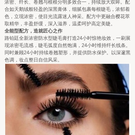
浓密、纤长、卷翘与根根分明多效合一，持续放大双眸。配
合如天鹅绒般轻盈的深黑膏体，细腻包裹每根睫毛，浓郁着
色，立现浓密，使目光流露迷人神采。配方中更融合樱花萃
取精华，丰盈舒缓，深入滋养，温柔呵护高定美睫。
全能型配方，造就匠心之作
路铂廷全新浓密防水型睫毛膏打造24小时惊艳妆效，一刷展
现浓密毛流感，睫毛弧度自然饱满，24小时维持纤长线条。
同时兼顾24小时持续卷翘塑形，并提供防水保护。以深邃黑
色调，妆点整日自信风采。