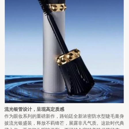
流光银管设计，呈现高定质感
作为眼妆系列的重磅新作，路铂廷全新浓密防水型睫毛膏身
披流光银盛装，释放不羁锋芒，展露非凡气质。这款时代典