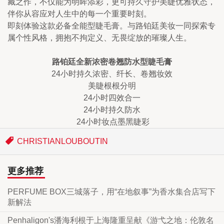
藏之作，不仅能为明眸添彩，更可持久守护美睫优雅状态，
伴你从容应对人生中的每一个重要时刻。
即刻体验这款必备全能型睫毛膏。与路铂廷美妆一同探索专
属个性风格，拥抱不拘定义、无畏绽放的璀璨人生。
路铂廷全新浓密卷翘防水型睫毛膏
24小时持久浓密、纤长、卷翘妆效
美睫根根分明
24小时四效合一
24小时持久防水
 24小时妆点墨黑睫彩
CHRISTIANLOUBOUTIN
更多推荐
PERFUME BOX三城落子，用“在地叙事”为香水集合店写下
新解法
Penhaligon's潘海利根于上海隆重呈献《游弋之地：伦敦名