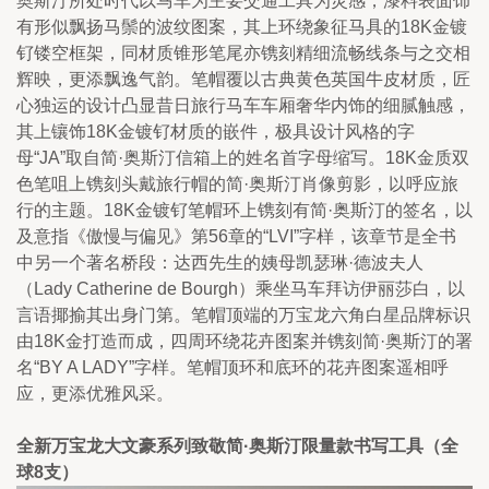
奥斯汀所处时代以马车为主要交通工具为灵感，漆料表面饰
有形似飘扬马鬃的波纹图案，其上环绕象征马具的18K金镀
钌镂空框架，同材质锥形笔尾亦镌刻精细流畅线条与之交相
辉映，更添飘逸气韵。笔帽覆以古典黄色英国牛皮材质，匠
心独运的设计凸显昔日旅行马车车厢奢华内饰的细腻触感，
其上镶饰18K金镀钌材质的嵌件，极具设计风格的字
母“JA”取自简·奥斯汀信箱上的姓名首字母缩写。18K金质双
色笔咀上镌刻头戴旅行帽的简·奥斯汀肖像剪影，以呼应旅
行的主题。18K金镀钌笔帽环上镌刻有简·奥斯汀的签名，以
及意指《傲慢与偏见》第56章的“LVI”字样，该章节是全书
中另一个著名桥段：达西先生的姨母凯瑟琳·德波夫人
（Lady Catherine de Bourgh）乘坐马车拜访伊丽莎白，以
言语揶揄其出身门第。笔帽顶端的万宝龙六角白星品牌标识
由18K金打造而成，四周环绕花卉图案并镌刻简·奥斯汀的署
名“BY A LADY”字样。笔帽顶环和底环的花卉图案遥相呼
应，更添优雅风采。
全新万宝龙大文豪系列致敬简·奥斯汀限量款书写工具（全
球8支）