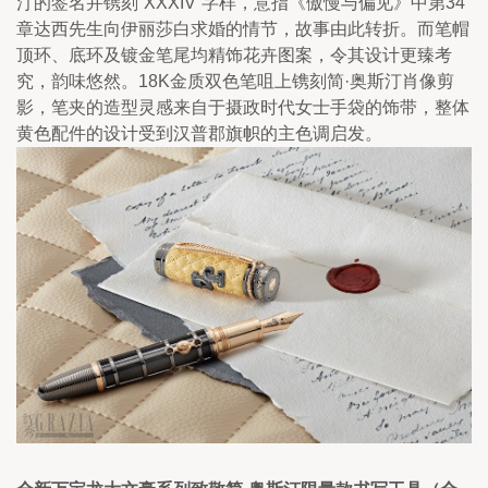
汀的签名并镌刻“XXXIV”字样，意指《傲慢与偏见》中第34
章达西先生向伊丽莎白求婚的情节，故事由此转折。而笔帽
顶环、底环及镀金笔尾均精饰花卉图案，令其设计更臻考
究，韵味悠然。18K金质双色笔咀上镌刻简·奥斯汀肖像剪
影，笔夹的造型灵感来自于摄政时代女士手袋的饰带，整体
黄色配件的设计受到汉普郡旗帜的主色调启发。