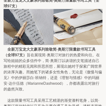
全新万宝龙大文豪系列致敬简·奥斯汀限量款书写工具（全
球97支）
    全新万宝龙大文豪系列致敬简·奥斯汀限量款书写工具
（全球97支）
旨在展现简·奥斯汀对旅行的热爱和向往。在
写给姐姐的众多信件中，简·奥斯汀以诙谐的文笔描述自己
旅程中的精彩见闻和所思所想，展现出她对于探索广阔世界
的浓厚兴趣。而她笔下的诸多女性角色，无论是《傲慢与偏
见》中的伊丽莎白·班纳特，还是《理智与情感》中的玛丽
安·达什伍德（MarianneDashwood），亦都表露出对旅行
的盎然兴致。
    这款限量书写工具采用工艺精湛的渐变漆料笔身，以简·