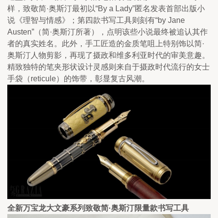
样，致敬简·奥斯汀最初以“By a Lady”匿名发表首部出版小
说《理智与情感》；第四款书写工具则刻有“by Jane 
Austen”（简·奥斯汀所著），点明该些小说最终被追认其作
者的真实姓名。此外，手工匠造的金质笔咀上特别饰以简·
奥斯汀人物剪影，再现了摄政和维多利亚时代的审美意趣。
精致独特的笔夹形状设计灵感则来自于摄政时代流行的女士
手袋（reticule）的饰带，彰显复古风潮。
全新万宝龙大文豪系列致敬简·奥斯汀限量款书写工具