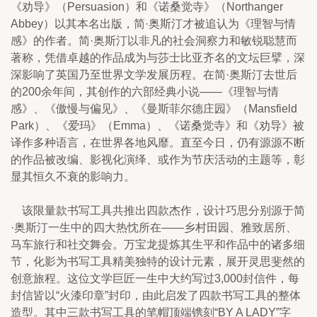
《劝导》（Persuasion）和《诺桑觉寺》（Northanger 
Abbey）以其本名出版，简·奥斯汀才被追认为《理智与情
感》的作者。简·奥斯汀以非凡的社会洞察力和敏锐聪慧而
著称，凭借卓越的作品成为与莎士比亚齐名的文坛巨擘，深
深影响了英国乃至世界文学发展历程。在简·奥斯汀去世后
的200余年间，其创作的六部经典小说——《理智与情
感》、《傲慢与偏见》、《曼斯菲尔德庄园》（Mansfield 
Park）、《爱玛》（Emma）、《诺桑觉寺》和《劝导》被
译作多种语言，在世界各地风靡。直至今日，仍有源源不断
的作品被改编、影视化演绎、或作为节庆活动的主题等，彰
显其恒久不衰的影响力。
    该限量款书写工具共推出四款杰作，设计巧思分别源于简
·奥斯汀一生中的四大热忱所在——乡村田园、雅致居所、
马车旅行和社交舞会。万宝龙提炼其生平和作品中的诸多细
节，化影为书写工具精美独特的设计元素，展开灵思斐然的
创意旅程。这位文学巨匠一生中大约写过3,000封信件，每
封信皆以“火漆印章”封印，由此启发了四款书写工具的整体
造型。其中三款书写工具的笔帽顶端镌刻“BY A LADY”字