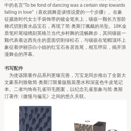
中的名言“To be fond of dancing was a certain step towards 
falling in love”（喜欢跳舞是谈情说爱的一个步骤）。在象
征摄政时代女士手袋饰带的镀金笔夹上，镶嵌一颗长方形阶
梯式切割黄水晶宝石，再现了简·奥斯汀佩戴的吊坠。18K金
质笔杆尾端镌刻英格兰当代乡村舞的流畅舞步，其间镶嵌一
颗代表着达西先生的蛋面切割绿松石，与镶嵌在笔帽顶环上
象征着伊丽莎白小姐的红宝石各居首尾，相互呼应，揭开浪
漫舞会的序幕。
书写配件
    为使该限量作品系列更臻完善，万宝龙同步推出了全新大
文豪系列致敬简·奥斯汀限量版瓶装墨水和深蓝色牛皮笔记
本。二者均饰有孔雀羽毛图案，以纪念孔雀形象与简·奥斯
汀著作《傲慢与偏见》之间的悠久关联。