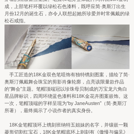
成，上部笔杆环覆以绿松石色漆料，既呼应简·奥斯汀出生
月份12月的诞生石，亦令人联想起她所珍爱并时常佩戴的绿
松石戒指。
    手工匠造的18K金双色笔咀饰有独特镌刻图案，描绘了简·
奥斯汀佩戴舞会珠宝的剪影肖像轮廓，点亮该限量款作品
的“舞会”主题。笔帽顶端冠以珍珠母贝制成的万宝龙六角白
星品牌标识，四周环绕蓝色漆料和18K金花卉图案嵌饰。这
一次，笔帽顶端的字样呈现为“by JaneAusten”（简·奥斯汀
所著），最终揭示了小说作者的真实身份。
    18K金笔帽顶环上镌刻班纳特五姐妹的名字，并镶嵌一颗
菱形切割红宝石，18K金笔帽底环上则刻有《傲慢与偏见》