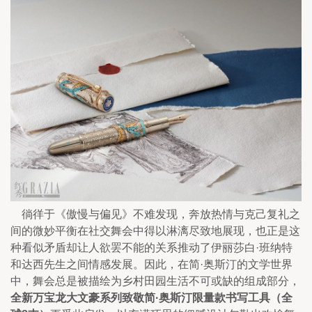
    徜徉于《傲慢与偏见》不难发现，奔放热情与克己复礼之
间的微妙平衡在社交舞会中得以淋漓尽致地展现，也正是这
种看似矛盾却让人欲罢不能的关系推动了伊丽莎白·班纳特
和达西先生之间情感发展。因此，在简·奥斯汀的文学世界
中，舞会总是被描绘为乡村田园生活不可或缺的组成部分，
全新万宝龙大文豪系列致敬简·奥斯汀限量款书写工具（全