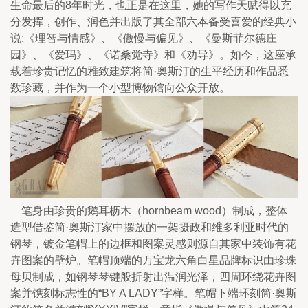
生命最后的8年时光，也正是在这里，她的写作天赋得以充
分发挥，创作、润色并出版了其全部六本备受喜爱的经典小
说:《理智与情感》、《傲慢与偏见》、《曼斯菲尔德庄
园》、《爱玛》、《诺桑觉寺》和《劝导》。如今，这座承
载着珍贵记忆的雅致建筑将简·奥斯汀的生平经历和作品悉
数珍藏，并作为一个小型博物馆向公众开放。
    笔身由珍贵的鹅耳枥木（hornbeam wood）制成，整体
造型借鉴简·奥斯汀家中摆放的一架摄政和维多利亚时代的
钢琴，镀金笔帽上的边框和图案灵感则源自其家中装饰有花
卉图案的壁炉。笔帽顶端的万宝龙六角白星品牌标识由珍珠
母贝制成，如钢琴琴键般折射出温润光泽，四周环绕花卉图
案并镌刻标志性的“BY A LADY”字样。笔帽下端环刻简·奥斯