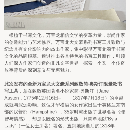
    根植于书写文化，万宝龙相信文学的变革力量，崇尚作家
的创造能力与艺术修养。万宝龙大文豪系列书写工具致敬与
纪念具有文化影响力的杰出作家，集中彰显万宝龙源于书写
文化的品牌根基。透过推出各具特色的书写工具新作，引领
人们深入作家们创造的非凡文字世界，探索一个又一个传奇
故事背后的深刻意义与无穷魅力。
此次发布的全新万宝龙大文豪系列致敬简·奥斯汀限量款书
写工具
，意在致敬英国著名小说家简·奥斯汀（Jane 
Austen，1775年12月16日–          1817年7月18日）的卓越
成就与深远影响。这位才华横溢的女作家出生于英格兰东南
部的汉普郡（Hampshire），35岁时就出版了世界名著《理
智与情感》，却是以匿名的形式出版，只简单地以“By a 
Lady”（一位女士所著）署名。直到她病逝后的1818年，