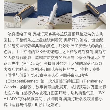
    笔身描绘了简·奥斯汀家乡英格兰汉普郡风格建筑的古典
圆柱，工整线条之上盘旋镌刻着简·奥斯汀的签名。镀金配
件和笔夹呈现奢华典雅的黄色，巧妙呼应了汉普郡旗帜的主
色调。手工打造的18K金镀铑笔咀之上精致镌刻有简·奥斯汀
的人物剪影轮廓。笔帽层层交叠的纹理与《傲慢与偏见》中
达西先生（Mr. Darcy）等摄政时代绅士人物的深蓝色双领
大衣巧妙呼应。笔帽环刻由花卉簇拥的“XLIII”字样，意指
《傲慢与偏见》第43章中主人公伊丽莎白·班纳特
（ElizabethBennet）第一次来到彭伯利庄园（Pemberley 
Woods）的情景，故事篇章由此展开。笔帽顶端的万宝龙标
志性六角白星标识亦被花卉图案环绕，别具典雅气息，“BY 
A LADY”字样铭刻其间，以点明简·奥斯汀匿名发表首部小
说《理智与情感》时所用之署名。