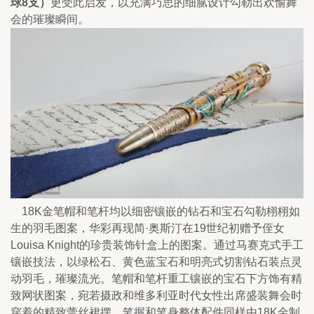
球8支）
更受此启发，以充满巧思的细腻设计勾勒出欢愉舞
会的璀璨瞬间。
    18K金笔帽和笔杆均以细密镶嵌的钻石和宝石勾勒栩栩如
生的羽毛图案，华彩再现简·奥斯汀在19世纪初赠予侄女
Louisa Knight的珍贵装饰针盒上的图案。通过马赛克式手工
镶嵌技法，以绿松石、黄色蓝宝石和明亮式切割钻石装点灵
动羽毛，璀璨流光。笔帽和笔杆重工镶嵌的宝石下方饰有精
致网状图案，宛若摄政和维多利亚时代女性出席盛装舞会时
穿着的精致蕾丝裙摆。笔握和笔身整体配件同样由18K金制