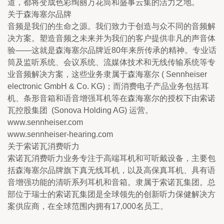
道，都将变成色彩绚丽万花筒和盛事云集的活力之地。
关于森海塞尔品牌
音频是我们的生命之源。我们致力于创造与众不同的音频解
决方案。塑造音频之未来并为我们的客户提供非凡的声音体
验——这就是森海塞尔品牌近80年来所传承的精神。专业话
筒及监听系统、会议系统、流媒体技术和无线传输系统等专
业音频解决方案，这些业务隶属于森海塞尔 ( Sennheiser 
electronic GmbH & Co. KG)；而消费电子产品业务包括耳
机、条形音箱和语音增强耳机等在森海塞尔的授权下由索诺
瓦控股集团  (Sonova Holding AG) 运营。
www.sennheiser.com
www.sennheiser-hearing.com
关于索诺瓦消费听力
索诺瓦消费听力业务专注于高端耳机和可听戴设备，主要包
括森海塞尔品牌旗下真无线耳机，以及高保真耳机、具有语
音增强功能的清听系列耳机和音箱。隶属于索诺瓦集团。总
部位于瑞士的索诺瓦集团是全球领先的创新听力保健解决方
案供应商，在全球范围内拥有17,000名员工。