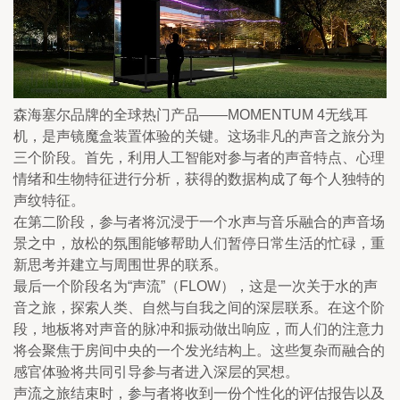
森海塞尔品牌的全球热门产品——MOMENTUM 4无线耳
机，是声镜魔盒装置体验的关键。这场非凡的声音之旅分为
三个阶段。首先，利用人工智能对参与者的声音特点、心理
情绪和生物特征进行分析，获得的数据构成了每个人独特的
声纹特征。
在第二阶段，参与者将沉浸于一个水声与音乐融合的声音场
景之中，放松的氛围能够帮助人们暂停日常生活的忙碌，重
新思考并建立与周围世界的联系。
最后一个阶段名为“声流”（FLOW），这是一次关于水的声
音之旅，探索人类、自然与自我之间的深层联系。在这个阶
段，地板将对声音的脉冲和振动做出响应，而人们的注意力
将会聚焦于房间中央的一个发光结构上。这些复杂而融合的
感官体验将共同引导参与者进入深层的冥想。
声流之旅结束时，参与者将收到一份个性化的评估报告以及