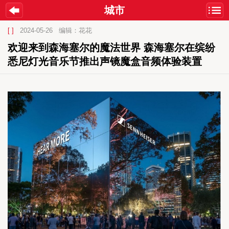
城市
[ ]
2024-05-26
编辑：花花
欢迎来到森海塞尔的魔法世界 森海塞尔在缤纷
悉尼灯光音乐节推出声镜魔盒音频体验装置