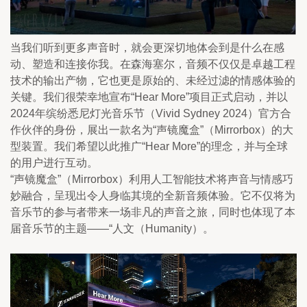
当我们听到更多声音时，就会更深切地体会到是什么在感
动、塑造和连接你我。在森海塞尔，音频不仅仅是卓越工程
技术的输出产物，它也更是原始的、未经过滤的情感体验的
关键。我们很荣幸地宣布“Hear More”项目正式启动，并以
2024年缤纷悉尼灯光音乐节（Vivid Sydney 2024）官方合
作伙伴的身份，展出一款名为“声镜魔盒”（Mirrorbox）的大
型装置。我们希望以此推广“Hear More”的理念，并与全球
的用户进行互动。
“声镜魔盒”（Mirrorbox）利用人工智能技术将声音与情感巧
妙融合，呈现出令人身临其境的全新音频体验。它不仅将为
音乐节的参与者带来一场非凡的声音之旅，同时也体现了本
届音乐节的主题——“人文（Humanity）。