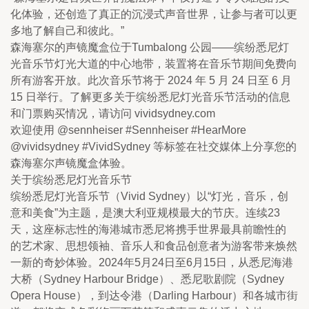
化体验，还创造了真正的沉浸式声音世界，让参与者可以更
多地了解自己和彼此。”
森海塞尔的声镜魔盒位于Tumbalong 公园——缤纷悉尼灯
光音乐节灯光大道的中心地带，装置将在音乐节期间免费向
所有游客开放。此次音乐节将于 2024 年 5 月 24 日至 6 月 
15 日举行。了解更多关于缤纷悉尼灯光音乐节活动的信息
和门票购买情况，请访问 vividsydney.com
欢迎使用 @sennheiser #Sennheiser #HearMore 
@vividsydney #VividSydney 等标签在社交媒体上分享您的
森海塞尔声镜魔盒体验。
关于缤纷悉尼灯光音乐节
缤纷悉尼灯光音乐节（Vivid Sydney）以“灯光，音乐，创
意和美食”为主题，是澳大利亚规模最大的节庆。连续23
天，这座标志性的海港城市悉尼将携手世界最具前瞻性的 
的艺术家、思想领袖、音乐人和食品创意者为游客带来焕然
一新的奇妙体验。2024年5月24日至6月15日，从悉尼海港
大桥（Sydney Harbour Bridge）、悉尼歌剧院（Sydney 
Opera House），到达令港（Darling Harbour）和各城市街