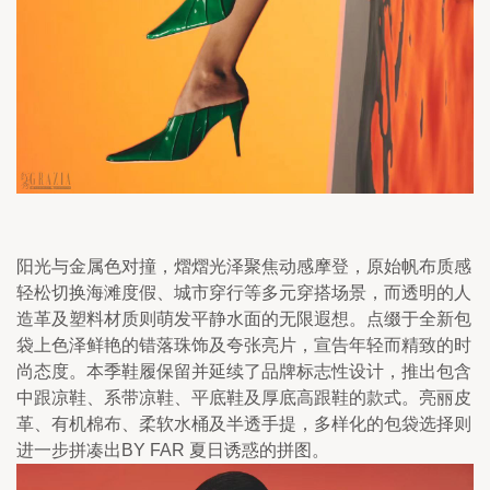
阳光与金属色对撞，熠熠光泽聚焦动感摩登，原始帆布质感
轻松切换海滩度假、城市穿行等多元穿搭场景，而透明的人
造革及塑料材质则萌发平静水面的无限遐想。点缀于全新包
袋上色泽鲜艳的错落珠饰及夸张亮片，宣告年轻而精致的时
尚态度。本季鞋履保留并延续了品牌标志性设计，推出包含
中跟凉鞋、系带凉鞋、平底鞋及厚底高跟鞋的款式。亮丽皮
革、有机棉布、柔软水桶及半透手提，多样化的包袋选择则
进一步拼凑出BY FAR 夏日诱惑的拼图。