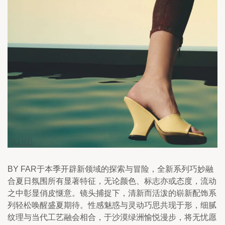
BY FAR于本季开辟新领域的探索与冒险，全新系列巧妙融
合夏日氛围所有显著特征，无论颜色、标志亦或态度，流动
之中彰显俏皮惬意。镜头捕捉下，清新而活泼的崭新配饰系
列轻松唤醒盛夏期待。性感魅惑与灵动巧思共现于形，细腻
纹理与当代工艺融会相合，于沙漠绿洲愉悦漫步，将无忧愿