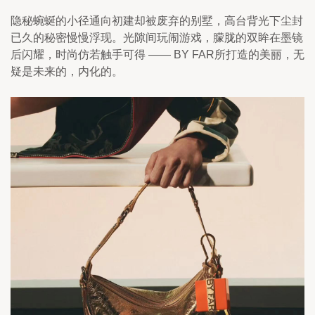
隐秘蜿蜒的小径通向初建却被废弃的别墅，高台背光下尘封
已久的秘密慢慢浮现。光隙间玩闹游戏，朦胧的双眸在墨镜
后闪耀，时尚仿若触手可得 —— BY FAR所打造的美丽，无
疑是未来的，内化的。