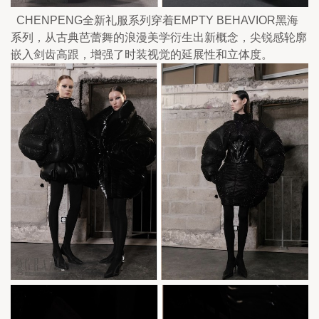
  CHENPENG全新礼服系列穿着EMPTY BEHAVIOR黑海
系列，从古典芭蕾舞的浪漫美学衍生出新概念，尖锐感轮廓
嵌入剑齿高跟，增强了时装视觉的延展性和立体度。