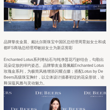
品牌挚友金晨、戴比尔斯珠宝中国区总经理周育如女士和成
都IFS商场总经理邓敏姮女士为新店剪彩
Enchanted Lotus系列将钻石与纯净莲花巧妙结合，勾勒出
花朵绽放的绰约姿态。品牌挚友金晨佩戴Enchanted Lotus
玫瑰金系列，为极简风格增添闪耀点缀；搭配Lotus by De 
Beers高级珠宝胸针，以立体设计描摹初绽的花朵形状，诠
释深蕴风雅与灵动魅力。