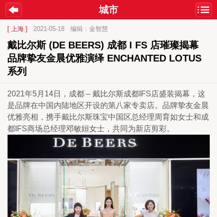
城市
[ 上海 ]
2021-05-18
编辑：金智慧
戴比尔斯 (DE BEERS) 成都 I FS 店璀璨揭幕 
品牌挚友金晨优雅演绎 ENCHANTED LOTUS 
系列
2021年5月14日，成都 – 戴比尔斯成都IFS店盛装揭幕，这
是品牌在中国内陆地区开设的第八家专卖店。品牌挚友金晨
优雅亮相，携手戴比尔斯珠宝中国区总经理周育如女士和成
都IFS商场总经理邓敏姮女士，共同为新店剪彩。 