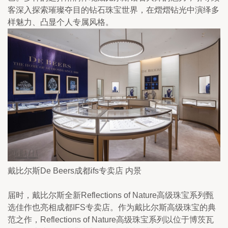
客深入探索璀璨夺目的钻石珠宝世界，在熠熠钻光中演绎多
样魅力、凸显个人专属风格。
戴比尔斯De Beers成都ifs专卖店 内景
届时，戴比尔斯全新Reflections of Nature高级珠宝系列甄
选佳作也亮相成都IFS专卖店。作为戴比尔斯高级珠宝的典
范之作，Reflections of Nature高级珠宝系列以位于博茨瓦