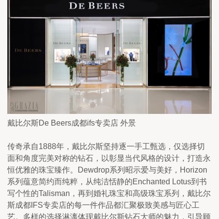
戴比尔斯De Beers成都ifs专卖店 外景
传奇承自1888年，戴比尔斯坚持逐一手工甄选，仅选择切
面和角度完美对称的钻石，以彰显当代风格的设计，打造永
恒优雅的珠宝臻作。Dewdrop系列昭示爱与美好，Horizon
系列蕴意简约而纯粹，从纯洁恬静的Enchanted Lotus到书
写个性的Talisman，再到婚礼珠宝和高级珠宝系列，戴比尔
斯成都IFS专卖店的每一件作品都汇聚极致美感与匠心工
艺。多样的选择淋漓体现戴比尔斯钻石大师的魅力，引导顾