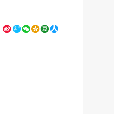
新
腾
微
空
豆
人
浪
讯
信
间
瓣
人网