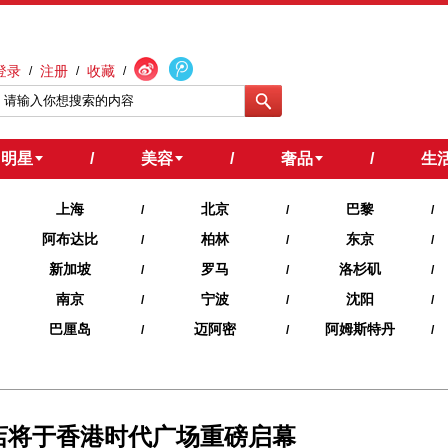
登录
注册
收藏
/
/
/
明星
/
美容
/
奢品
/
生
上海
北京
巴黎
/
/
/
阿布达比
柏林
东京
/
/
/
新加坡
罗马
洛杉矶
/
/
/
南京
宁波
沈阳
/
/
/
巴厘岛
迈阿密
阿姆斯特丹
/
/
/
首店将于香港时代广场重磅启幕