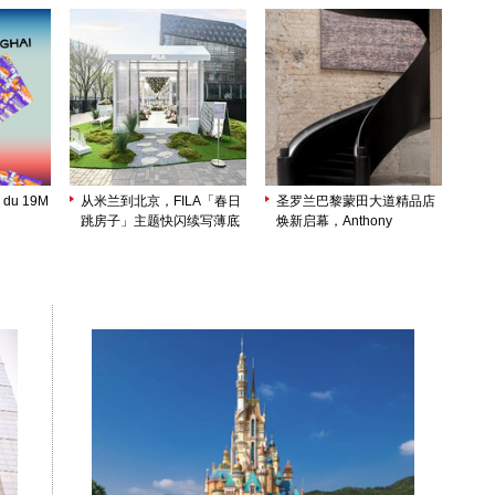
 du 19M
从米兰到北京，FILA「春日
圣罗兰巴黎蒙田大道精品店
跳房子」主题快闪续写薄底
焕新启幕，Anthony
鞋轻盈美学
Vaccarello 以建筑美学诠释
品牌精髓