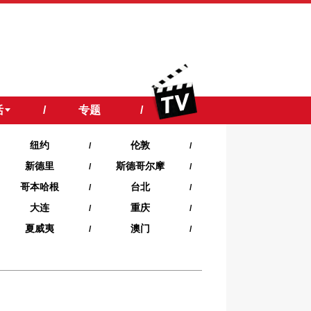
活
/
专题
/
纽约
伦敦
/
/
新德里
斯德哥尔摩
/
/
哥本哈根
台北
/
/
大连
重庆
/
/
夏威夷‍
澳门
/
/