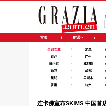
首页
/
时装
/
全部文章
米兰
/
/
首尔
广州
/
/
日内瓦
威尼斯
/
/
迪拜
成都
/
/
昆明
里斯本
/
/
香港
杭州
/
/
连卡佛宣布SKIMS 中国