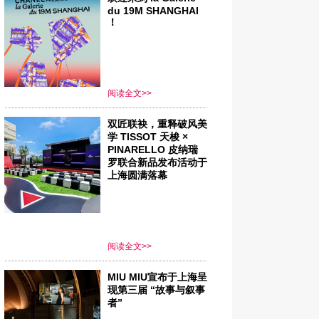
du 19M SHANGHAI
！
阅读全文>>
双匠联袂，重释破风美
学 TISSOT 天梭 ×
PINARELLO 皮纳瑞
罗联合新品发布活动于
上海圆满落幕
阅读全文>>
MIU MIU宣布于上海呈
现第三届 “故事与叙事
者”