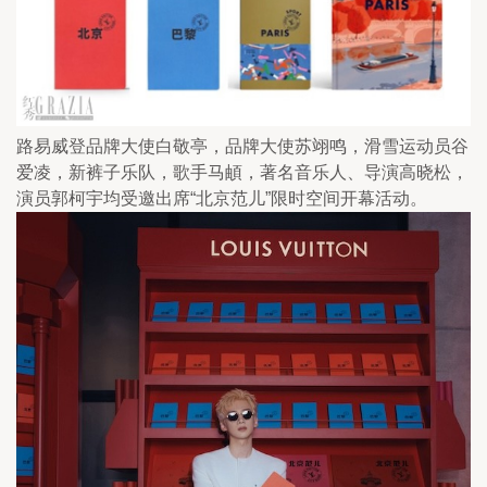
路易威登品牌大使白敬亭，品牌大使苏翊鸣，滑雪运动员谷
爱凌，新裤子乐队，歌手马頔，著名音乐人、导演高晓松，
演员郭柯宇均受邀出席“北京范儿”限时空间开幕活动。