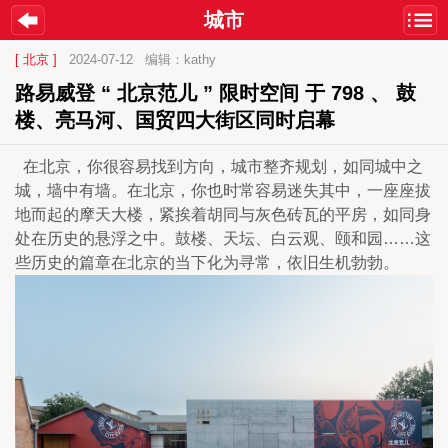
城市
[ 北京 ]
2024-07-12
编辑：kathy
路易威登 “ 北京范儿 ” 限时空间 于 798 、 鼓
楼、亮马河、国贸四大街区同时启幕
  在北京，你很容易找到方向，城市整齐规划，如同城中之
城，墙中有墙。在北京，你也时常容易迷失其中，一座座拔
地而起的摩天大楼，紧挨着胡同与灰色砖瓦的平房，如同身
处在历史的悬浮之中。鼓楼、天坛、白云观、颐和园……这
些历史的篇章在北京的当下化为寻常，依旧生机勃勃。