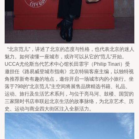
  “北京范儿”，讲述了北京的态度与性格，也代表北京的迷人
魅力。如何读懂一座城市，或许可以从它的“范儿”开始。
UCCA尤伦斯当代艺术中心馆长田霏宇（Philip Tinari）受
邀担任《路易威登城市指南》北京特辑客座主编，以独特视
角推荐新奇有趣的地点，邀你开启一场城市内的小旅行。坐
落于798的“北京范儿”主空间将展售品牌精选书籍、礼品、
运动、旅行及生活艺术系列，与位于亮马河、鼓楼、国贸的
三家限时书店串联起北京生活的故事脉络，为北京艺术、历
史、运动与商业四大街区注入全新活力。